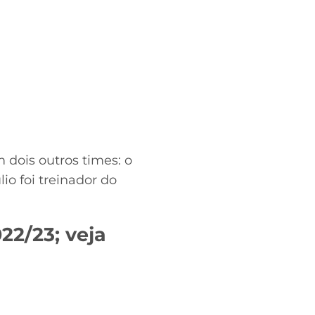
m dois outros times: o
o foi treinador do
2/23; veja