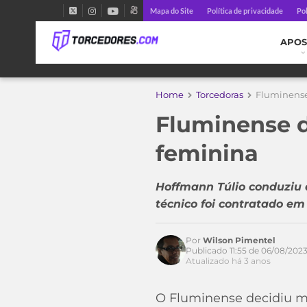
Mapa do Site
Política de privacidade
Pol
APOS
Home
Torcedoras
Fluminense
Fluminense d
feminina
Hoffmann Túlio conduziu a
técnico foi contratado em
Por
Wilson Pimentel
Acesse o perfil do autor
Publicado 11:55 de 06/08/202
no Twitter
Atualizado há 3 anos
O Fluminense decidiu ma