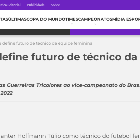
ítica Editorial
Publicidade
Sobre
TAS
ÚLTIMAS
COPA DO MUNDO
TIMES
CAMPEONATOS
MÍDIA ESPO
 define futuro de técnico da equipe feminina
efine futuro de técnico da
s Guerreiras Tricolores ao vice-campeonato do Brasi
 2022
3
nter Hoffmann Túlio como técnico do futebol fem