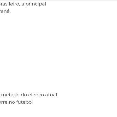
sileiro, a principal
rená.
a metade do elenco atual
rre no futebol