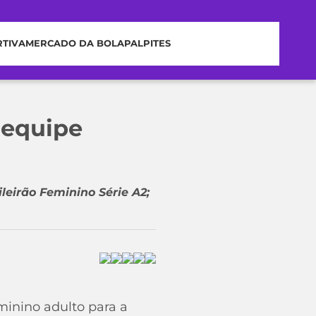
RTIVA
MERCADO DA BOLA
PALPITES
 equipe
leirão Feminino Série A2;
inino adulto para a