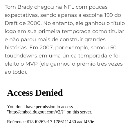
Tom Brady chegou na NFL com poucas
expectativas, sendo apenas a escolha 199 do
Draft de 2000. No entanto, ele ganhou o título
logo em sua primeira temporada como titular
e não parou mais de construir grandes
histórias. Em 2007, por exemplo, somou 50
touchdowns em uma única temporada e foi
eleito o MVP (ele ganhou o prêmio três vezes
ao todo).