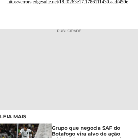
PUBLICIDADE
LEIA MAIS
Grupo que negocia SAF do
Botafogo vira alvo de ação