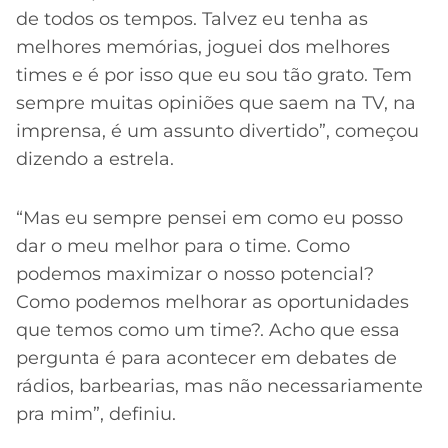
de todos os tempos. Talvez eu tenha as
melhores memórias, joguei dos melhores
times e é por isso que eu sou tão grato. Tem
sempre muitas opiniões que saem na TV, na
imprensa, é um assunto divertido”, começou
dizendo a estrela.
“Mas eu sempre pensei em como eu posso
dar o meu melhor para o time. Como
podemos maximizar o nosso potencial?
Como podemos melhorar as oportunidades
que temos como um time?. Acho que essa
pergunta é para acontecer em debates de
rádios, barbearias, mas não necessariamente
pra mim”, definiu.