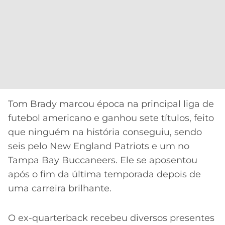
Tom Brady marcou época na principal liga de
futebol americano e ganhou sete títulos, feito
que ninguém na história conseguiu, sendo
seis pelo New England Patriots e um no
Tampa Bay Buccaneers. Ele se aposentou
após o fim da última temporada depois de
uma carreira brilhante.
O ex-quarterback recebeu diversos presentes