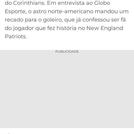
do Corinthians. Em entrevista ao Globo
MERCADO
CÓDIGO
CORINTHIANS
Esporte, o astro norte-americano mandou um
DA
DE
LIBERTADORES
recado para o goleiro, que já confessou ser fã
BOLA
INDICAÇÃO
SÃO
do jogador que fez história no New England
BET365
PAULO
COPA
Patriots.
PALPITES
DO
CÓDIGO
BRASIL
SANTOS
BETANO
PUBLICIDADE
PREMIER
FLAMENGO
MELHORES
LEAGUE
APPS
DE
FLUMINENSE
COPA
APOSTAS
SUL-
BOTAFOGO
AMERICANA
CASSINOS
ONLINE
VASCO
LIGA
DOS
MELHORES
CAMPEÕES
INTERNACIONAL