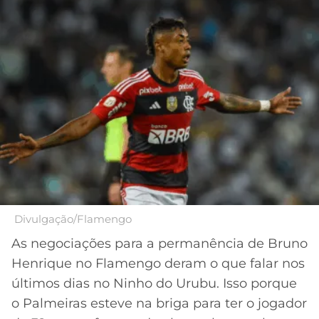
MERCADO
CÓDIGO
CORINTHIANS
DA
DE
LIBERTADORES
BOLA
INDICAÇÃO
SÃO
BET365
PAULO
COPA
PALPITES
DO
CÓDIGO
BRASIL
SANTOS
BETANO
PREMIER
FLAMENGO
MELHORES
LEAGUE
APPS
DE
FLUMINENSE
COPA
APOSTAS
SUL-
Divulgação/Flamengo
BOTAFOGO
AMERICANA
As negociações para a permanência de Bruno
CASSINOS
Henrique no Flamengo deram o que falar nos
ONLINE
VASCO
LIGA
últimos dias no Ninho do Urubu. Isso porque
DOS
o Palmeiras esteve na briga para ter o jogador
MELHORES
CAMPEÕES
INTERNACIONAL