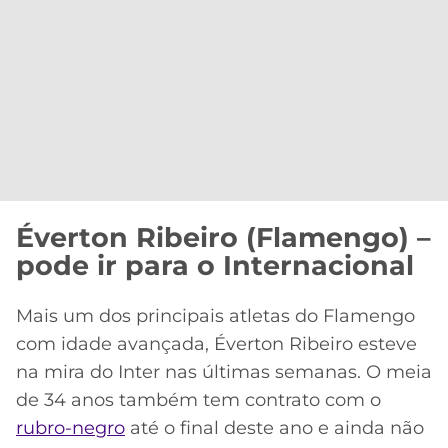
Éverton Ribeiro (Flamengo) –
pode ir para o Internacional
Mais um dos principais atletas do Flamengo
com idade avançada, Éverton Ribeiro esteve
na mira do Inter nas últimas semanas. O meia
de 34 anos também tem contrato com o
rubro-negro
até o final deste ano e ainda não