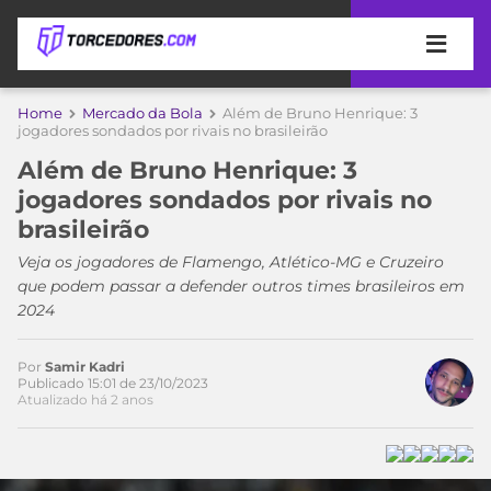
APOSTAS
Home
Mercado da Bola
Além de Bruno Henrique: 3
jogadores sondados por rivais no brasileirão
ÚLTIMAS
DICAS
Além de Bruno Henrique: 3
DE
jogadores sondados por rivais no
APOSTA
COPA
brasileirão
DO
MUNDO
MELHORES
Veja os jogadores de Flamengo, Atlético-MG e Cruzeiro
SITES
que podem passar a defender outros times brasileiros em
DE
2024
TIMES
APOSTAS
2026
Por
Samir Kadri
CAMPEONATOS
MEU
Publicado 15:01 de 23/10/2023
Atualizado há 2 anos
TIME
CÓDIGO
MÍDIA
PROMOCIONAL
BRASILEIRÃO
ESPORTIVA
BETBOOM
PALMEIRAS
SÉRIE
A