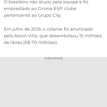
O brasileiro não atuou pela equipe e foi
emprestado ao Girona-ESP, clube
pertencente ao Grupo City.
Em julho de 2019, o volante foi anunciado
pelo Aston Villa, que desembolsou 15 milhões
de libras (R$ 70 milhões).
PUBLICIDADE