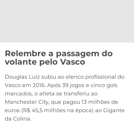
Relembre a passagem do
volante pelo Vasco
Douglas Luiz subiu ao elenco profissional do
Vasco em 2016. Após 39 jogos e cinco gols
marcados, o atleta se transferiu ao
Manchester City, que pagou 13 milhões de
euros (R$ 45,5 milhões na época) ao Gigante
da Colina.