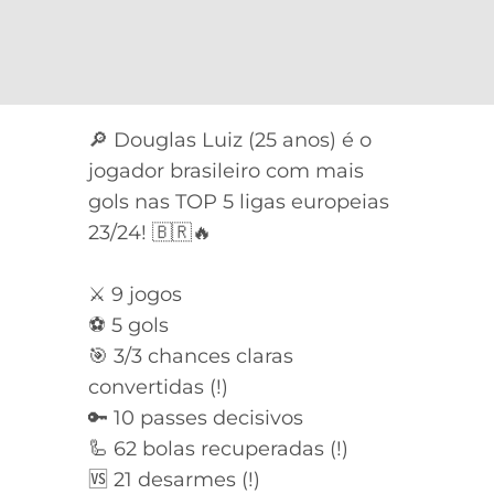
🔎 Douglas Luiz (25 anos) é o
jogador brasileiro com mais
gols nas TOP 5 ligas europeias
23/24! 🇧🇷🔥
⚔️ 9 jogos
⚽️ 5 gols
🎯 3/3 chances claras
convertidas (!)
🔑 10 passes decisivos
🦾 62 bolas recuperadas (!)
🆚 21 desarmes (!)