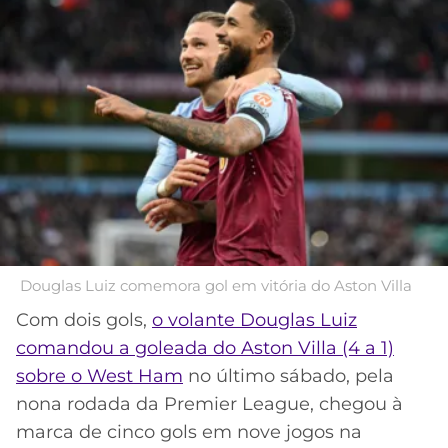
MERCADO
CÓDIGO
CORINTHIANS
DA
DE
LIBERTADORES
BOLA
INDICAÇÃO
SÃO
BET365
PAULO
COPA
PALPITES
DO
CÓDIGO
BRASIL
SANTOS
BETANO
PREMIER
FLAMENGO
MELHORES
LEAGUE
APPS
DE
FLUMINENSE
COPA
Douglas Luiz comemora gol em vitória do Aston Villa
APOSTAS
SUL-
Com dois gols,
o volante Douglas Luiz
BOTAFOGO
AMERICANA
comandou a goleada do Aston Villa (4 a 1)
CASSINOS
ONLINE
sobre o West Ham
no último sábado, pela
VASCO
LIGA
nona rodada da Premier League, chegou à
DOS
MELHORES
CAMPEÕES
marca de cinco gols em nove jogos na
INTERNACIONAL