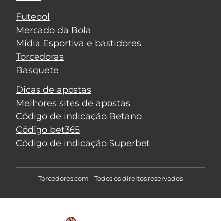
Futebol
Mercado da Bola
Mídia Esportiva e bastidores
Torcedoras
Basquete
Dicas de apostas
Melhores sites de apostas
Código de indicação Betano
Código bet365
Código de indicação Superbet
Torcedores.com - Todos os direitos reservados