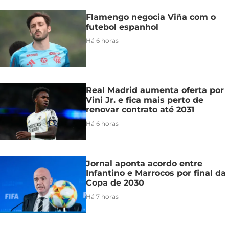
Flamengo negocia Viña com o
futebol espanhol
Há 6 horas
Real Madrid aumenta oferta por
Vini Jr. e fica mais perto de
renovar contrato até 2031
Há 6 horas
Jornal aponta acordo entre
Infantino e Marrocos por final da
Copa de 2030
Há 7 horas