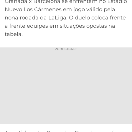
Granada x Barcelona se enfrentam no Estádio
Acesse o perfil do autor
Nuevo Los Cármenes em jogo válido pela
MERCADO
CÓDIGO
CORINTHIANS
no Twitter
DA
DE
LIBERTADORES
nona rodada da LaLiga. O duelo coloca frente
BOLA
INDICAÇÃO
SÃO
a frente equipes em situações opostas na
BET365
PAULO
COPA
tabela.
PALPITES
DO
CÓDIGO
BRASIL
SANTOS
PUBLICIDADE
BETANO
PREMIER
FLAMENGO
MELHORES
LEAGUE
APPS
DE
FLUMINENSE
COPA
APOSTAS
SUL-
BOTAFOGO
AMERICANA
CASSINOS
ONLINE
VASCO
LIGA
DOS
MELHORES
CAMPEÕES
INTERNACIONAL