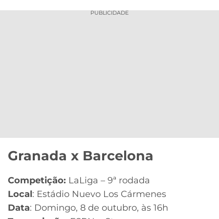
PUBLICIDADE
Granada x Barcelona
Competição:
LaLiga – 9ª rodada
Local
: Estádio Nuevo Los Cármenes
Data
: Domingo, 8 de outubro, às 16h