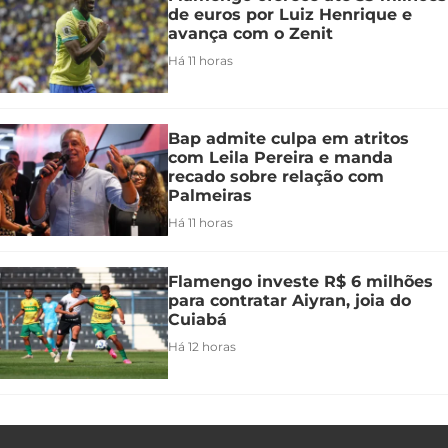
de euros por Luiz Henrique e
avança com o Zenit
Há 11 horas
Bap admite culpa em atritos
com Leila Pereira e manda
recado sobre relação com
Palmeiras
Há 11 horas
Flamengo investe R$ 6 milhões
para contratar Aiyran, joia do
Cuiabá
Há 12 horas