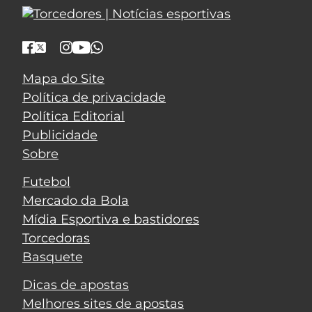
Mapa do Site
Política de privacidade
Política Editorial
Publicidade
Sobre
Futebol
Mercado da Bola
Mídia Esportiva e bastidores
Torcedoras
Basquete
Dicas de apostas
Melhores sites de apostas