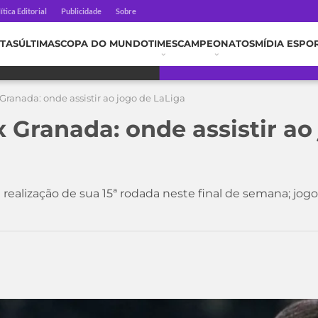
ítica Editorial
Publicidade
Sobre
TAS
ÚLTIMAS
COPA DO MUNDO
TIMES
CAMPEONATOS
MÍDIA ESPO
Granada: onde assistir ao jogo de LaLiga
 Granada: onde assistir ao
alização de sua 15ª rodada neste final de semana; jog