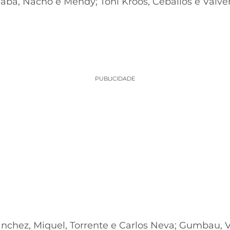
laba, Nacho e Mendy; Toni Kroos, Ceballos e Valve
PUBLICIDADE
ánchez, Miquel, Torrente e Carlos Neva; Gumbau, V