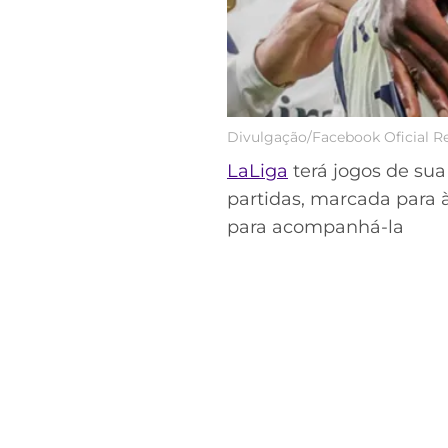
Divulgação/Facebook Oficial R
LaLiga
terá jogos de sua
Acesse o perfil do autor
no Twitter
partidas, marcada para 
para acompanhá-la