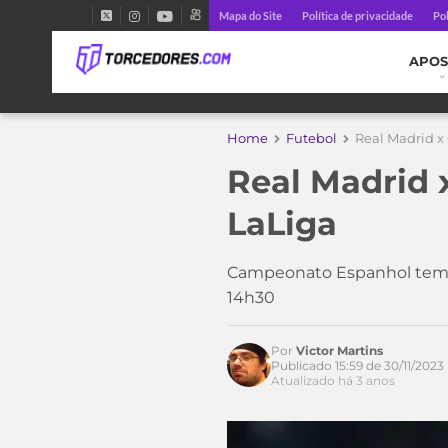
Mapa do Site
Política de privacidade
Pol
APOS
Home
Futebol
Real Madrid x 
Real Madrid x
LaLiga
Campeonato Espanhol tem re
14h30
Por
Victor Martins
Publicado 15:59 de 30/11/2023
Atualizado há 3 anos