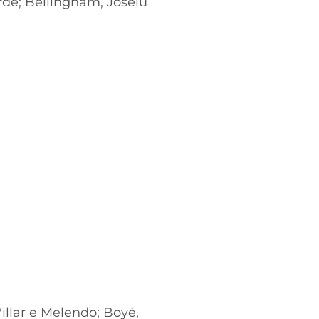
rde; Bellingham, Joselu
illar e Melendo; Boyé,