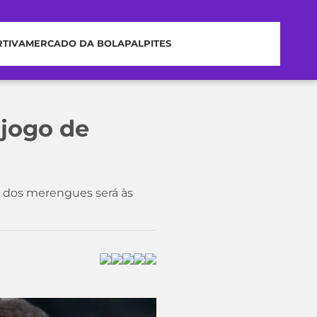
RTIVA
MERCADO DA BOLA
PALPITES
 jogo de
o dos merengues será às