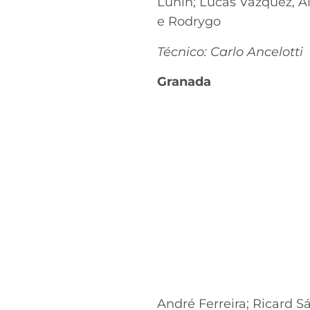
Lunin; Lucas Vázquez, A
e Rodrygo
Técnico: Carlo Ancelotti
Granada
André Ferreira; Ricard S