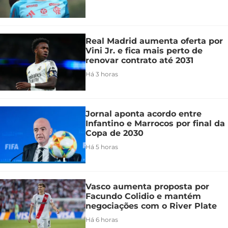
Real Madrid aumenta oferta por
Vini Jr. e fica mais perto de
renovar contrato até 2031
Há 3 horas
Jornal aponta acordo entre
Infantino e Marrocos por final da
Copa de 2030
Há 5 horas
Vasco aumenta proposta por
Facundo Colidio e mantém
negociações com o River Plate
Há 6 horas