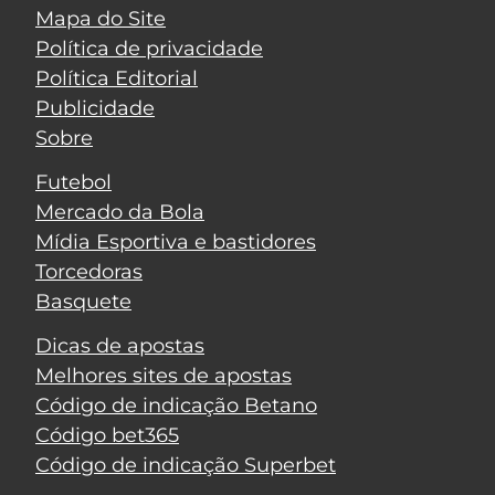
Mapa do Site
Política de privacidade
Política Editorial
Publicidade
Sobre
Futebol
Mercado da Bola
Mídia Esportiva e bastidores
Torcedoras
Basquete
Dicas de apostas
Melhores sites de apostas
Código de indicação Betano
Código bet365
Código de indicação Superbet