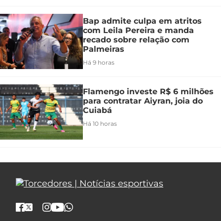
Bap admite culpa em atritos
com Leila Pereira e manda
recado sobre relação com
Palmeiras
Há 9 horas
Flamengo investe R$ 6 milhões
para contratar Aiyran, joia do
Cuiabá
Há 10 horas