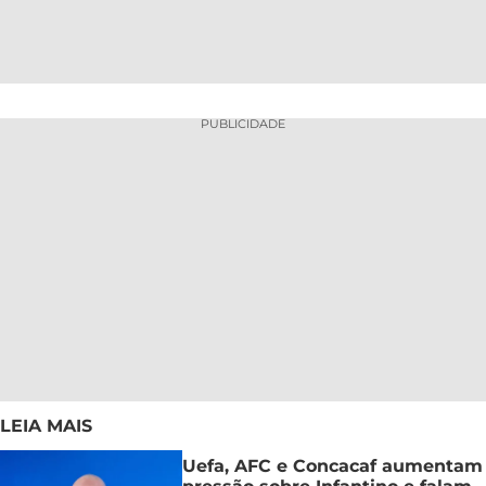
PUBLICIDADE
LEIA MAIS
Uefa, AFC e Concacaf aumentam