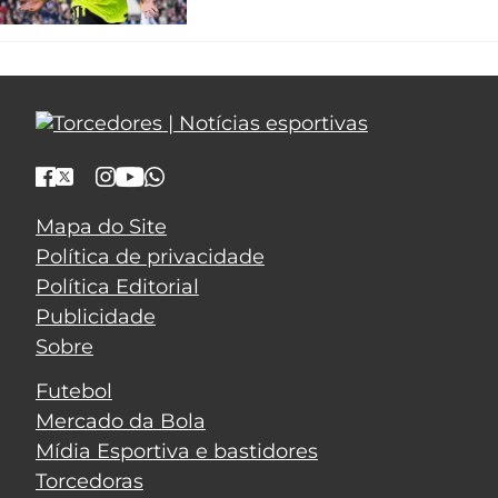
Mapa do Site
Política de privacidade
Política Editorial
Publicidade
Sobre
Futebol
Mercado da Bola
Mídia Esportiva e bastidores
Torcedoras