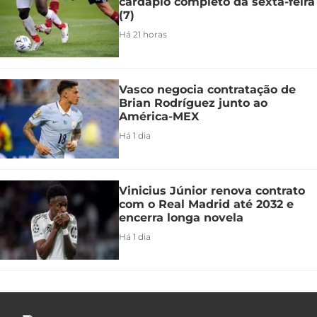
cardápio completo da sexta-feira
(7)
Há 21 horas
Vasco negocia contratação de
Brian Rodríguez junto ao
América-MEX
Há 1 dia
Vinicius Júnior renova contrato
com o Real Madrid até 2032 e
encerra longa novela
Há 1 dia