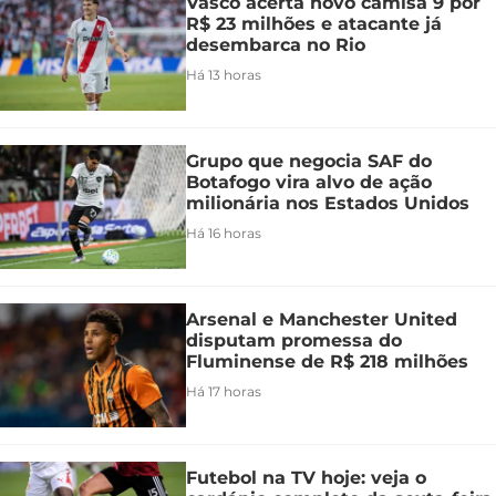
Vasco acerta novo camisa 9 por
R$ 23 milhões e atacante já
desembarca no Rio
Há 13 horas
Grupo que negocia SAF do
Botafogo vira alvo de ação
milionária nos Estados Unidos
Há 16 horas
Arsenal e Manchester United
disputam promessa do
Fluminense de R$ 218 milhões
Há 17 horas
Futebol na TV hoje: veja o