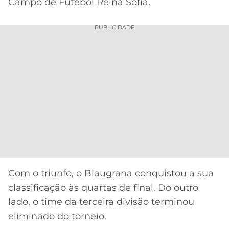
CASSINOS
Campo de Futebol Reina Sofia.
ONLINE
LALIGA
2026
GRÊMIO
PUBLICIDADE
ATLÉTICO
MG
CRUZEIRO
Com o triunfo, o Blaugrana conquistou a sua
classificação às quartas de final. Do outro
lado, o time da terceira divisão terminou
eliminado do torneio.