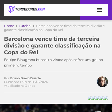
APOSTAS
Home
Futebol
Barcelona vence time da terceira divisão e
garante classificação na Copa do Rei
ÚLTIMAS
DICAS
Barcelona vence time da terceira
DE
divisão e garante classificação na
APOSTA
COPA
Copa do Rei
DO
MUNDO
MELHORES
Equipe Blaugrana buscou a virada após sofrer um gol no
SITES
primeiro tempo
DE
TIMES
APOSTAS
Por
Bruno Bravo Duarte
2026
Publicado 17:59 de 18/01/2024
Atualizado há 3 anos
CAMPEONATOS
MEU
TIME
CÓDIGO
MÍDIA
PROMOCIONAL
BRASILEIRÃO
Acesse o perfil do autor
ESPORTIVA
BETBOOM
PALMEIRAS
SÉRIE
no Twitter
A