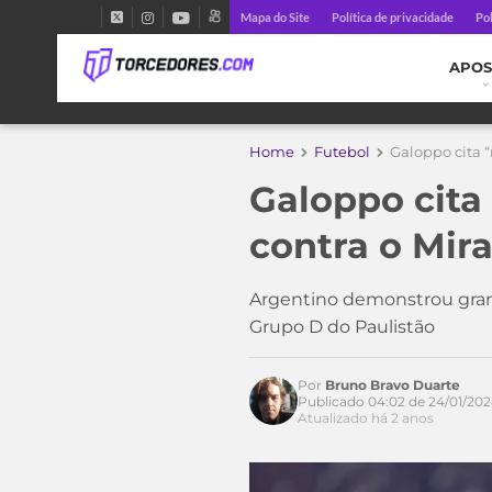
Mapa do Site
Política de privacidade
Pol
APOS
Home
Futebol
Galoppo cita 
Galoppo cita
contra o Mira
Argentino demonstrou grand
Grupo D do Paulistão
Por
Bruno Bravo Duarte
Publicado 04:02 de 24/01/20
Acesse o perfil do autor
Atualizado há 2 anos
no Twitter