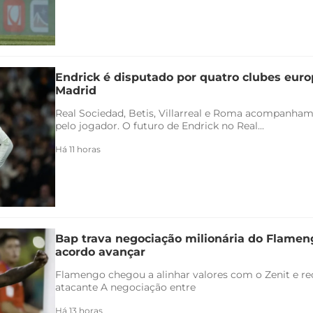
Endrick é disputado por quatro clubes euro
Madrid
Real Sociedad, Betis, Villarreal e Roma acompanham
pelo jogador. O futuro de Endrick no Real...
Há 11 horas
Bap trava negociação milionária do Flamen
acordo avançar
Flamengo chegou a alinhar valores com o Zenit e rec
atacante A negociação entre
Há 13 horas