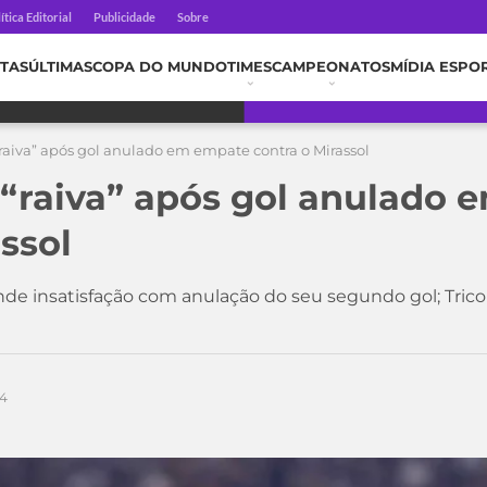
ítica Editorial
Publicidade
Sobre
TAS
ÚLTIMAS
COPA DO MUNDO
TIMES
CAMPEONATOS
MÍDIA ESPO
“raiva” após gol anulado em empate contra o Mirassol
 “raiva” após gol anulado
ssol
e insatisfação com anulação do seu segundo gol; Tricol
24