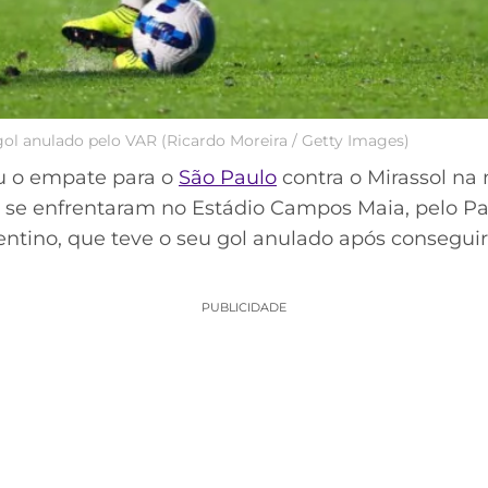
ol anulado pelo VAR (Ricardo Moreira / Getty Images)
u o empate para o
São Paulo
contra o Mirassol na n
se enfrentaram no Estádio Campos Maia, pelo Pau
gentino, que teve o seu gol anulado após consegui
PUBLICIDADE