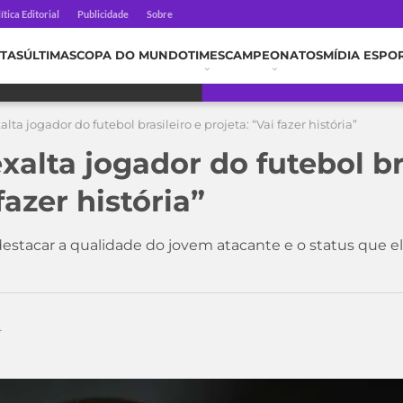
ítica Editorial
Publicidade
Sobre
TAS
ÚLTIMAS
COPA DO MUNDO
TIMES
CAMPEONATOS
MÍDIA ESPO
lta jogador do futebol brasileiro e projeta: “Vai fazer história”
xalta jogador do futebol br
fazer história”
destacar a qualidade do jovem atacante e o status que 
4