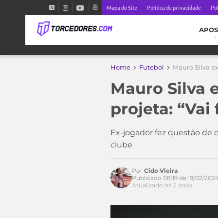
Mapa do Site
Política de privacidade
Pol
APOS
Home
Futebol
Mauro Silva exa
Mauro Silva e
projeta: “Vai 
Ex-jogador fez questão de 
clube
Por
Cido Vieira
Publicado 08:19 de 19/02/202
Atualizado há 2 anos
Acesse o perfil do autor
no Twitter