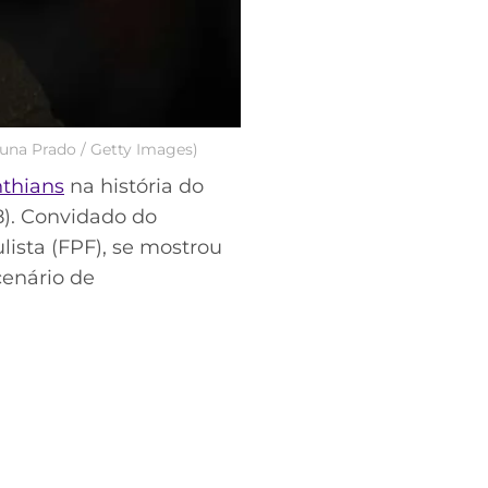
runa Prado / Getty Images)
nthians
na história do
8). Convidado do
lista (FPF), se mostrou
enário de