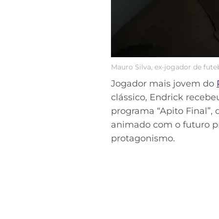
Mauro Silva, ex-jogador de fute
Jogador mais jovem do
clássico, Endrick receb
programa “Apito Final”, 
animado com o futuro p
protagonismo.