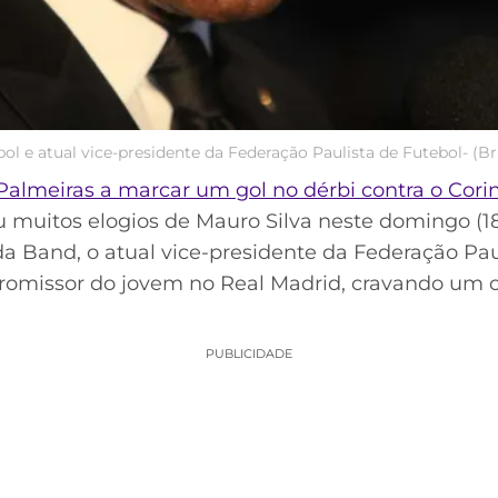
bol e atual vice-presidente da Federação Paulista de Futebol- (B
Palmeiras a marcar um gol no dérbi contra o Cori
eu muitos elogios de Mauro Silva neste domingo (1
da Band, o atual vice-presidente da Federação Pau
romissor do jovem no Real Madrid, cravando um c
PUBLICIDADE