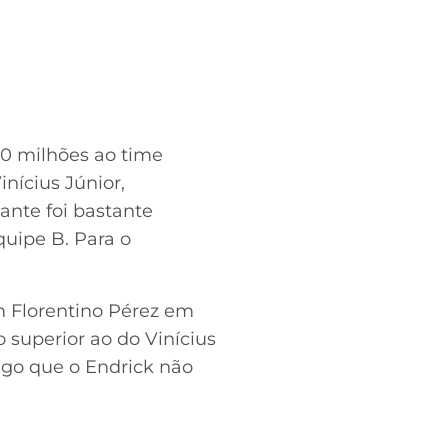
00 milhões ao time
nícius Júnior,
ante foi bastante
quipe B. Para o
m Florentino Pérez em
 superior ao do Vinícius
algo que o Endrick não