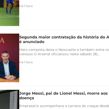
Há 1 hora
Segunda maior contratação da história do 
é anunciado
Meio-campista deixa o Newcastle e também entra no 
valiosos O Arsenal oficializou neste sábado (8)...
Há 1 hora
Jorge Messi, pai de Lionel Messi, morre aos
doença
Empresário acompanhava a carreira do craque desde