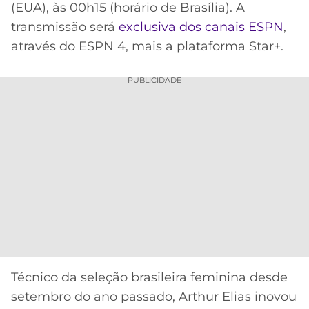
CASSINOS
(EUA), às 00h15 (horário de Brasília). A
ONLINE
LALIGA
transmissão será
exclusiva dos canais ESPN
,
2026
GRÊMIO
através do ESPN 4, mais a plataforma Star+.
ATLÉTICO
PUBLICIDADE
MG
CRUZEIRO
Técnico da seleção brasileira feminina desde
setembro do ano passado, Arthur Elias inovou