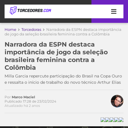
APOSTAS
Home
Torcedoras
Narradora da ESPN destaca importância
de jogo da seleção brasileira feminina contra a Colômbia
ÚLTIMAS
DICAS
Narradora da ESPN destaca
DE
importância de jogo da seleção
APOSTA
COPA
brasileira feminina contra a
DO
Colômbia
MUNDO
MELHORES
SITES
Milla Garcia repercute participação do Brasil na Copa Ouro
DE
e ressalta o início de trabalho do novo técnico Arthur Elias
TIMES
APOSTAS
2026
Por
Marco Maciel
CAMPEONATOS
MEU
Publicado 17:28 de 23/02/2024
TIME
Atualizado há 2 anos
CÓDIGO
MÍDIA
PROMOCIONAL
BRASILEIRÃO
ESPORTIVA
BETBOOM
PALMEIRAS
SÉRIE
A