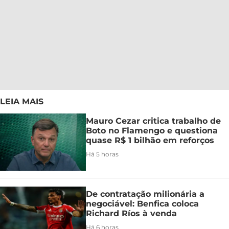
LEIA MAIS
Mauro Cezar critica trabalho de
Boto no Flamengo e questiona
quase R$ 1 bilhão em reforços
Há 5 horas
De contratação milionária a
negociável: Benfica coloca
Richard Ríos à venda
Há 6 horas