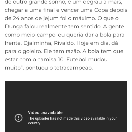
de outro grande sonho, é um degrau a mais,
chegar a uma final e vencer uma Copa depois
de 24 anos de jejum foi o máximo. O que o
Dunga falou realmente tem sentido. A gente
como meio-campo, eu queria dar a bola para
frente, Djalminha, Rivaldo. Hoje em dia, dá
para o goleiro. Ele tem razão. A bola tem que
estar com o camisa 10. Futebol mudou
muito”, pontuou o tetracampeão.