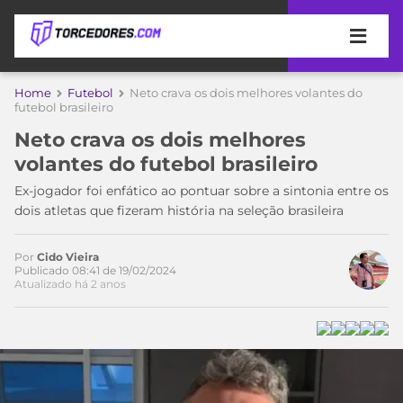
APOSTAS
Home
Futebol
Neto crava os dois melhores volantes do
futebol brasileiro
ÚLTIMAS
DICAS
Neto crava os dois melhores
DE
volantes do futebol brasileiro
APOSTA
COPA
Ex-jogador foi enfático ao pontuar sobre a sintonia entre os
DO
dois atletas que fizeram história na seleção brasileira
MUNDO
MELHORES
SITES
DE
Por
Cido Vieira
TIMES
Publicado 08:41 de 19/02/2024
APOSTAS
Atualizado há 2 anos
2026
CAMPEONATOS
MEU
TIME
CÓDIGO
MÍDIA
PROMOCIONAL
BRASILEIRÃO
Acesse o perfil do autor
ESPORTIVA
BETBOOM
PALMEIRAS
SÉRIE
no Twitter
A