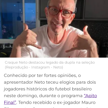
MERCADO
CÓDIGO
CORINTHIANS
DA
DE
LIBERTADORES
BOLA
INDICAÇÃO
SÃO
BET365
PAULO
COPA
PALPITES
DO
CÓDIGO
BRASIL
SANTOS
BETANO
PREMIER
FLAMENGO
MELHORES
LEAGUE
APPS
Craque Neto destacou legado da dupla na seleção
DE
FLUMINENSE
(Reprodução - Instagram - Neto)
COPA
APOSTAS
SUL-
Conhecido por ter fortes opiniões, o
BOTAFOGO
AMERICANA
apresentador Neto teceu elogios para dois
CASSINOS
jogadores históricos do futebol brasileiro
ONLINE
VASCO
LIGA
neste domingo, durante o programa
“Apito
DOS
Final”
. Tendo recebido o ex-jogador Mauro
MELHORES
CAMPEÕES
INTERNACIONAL