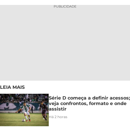
PUBLICIDADE
LEIA MAIS
Série D começa a definir acessos;
veja confrontos, formato e onde
assistir
Há 2 horas