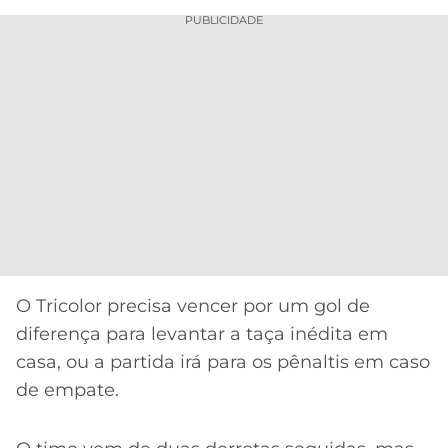
CASSINOS
ONLINE
PUBLICIDADE
LALIGA
2026
GRÊMIO
ATLÉTICO
MG
CRUZEIRO
O Tricolor precisa vencer por um gol de
diferença para levantar a taça inédita em
casa, ou a partida irá para os pênaltis em caso
de empate.