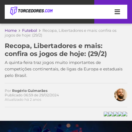
APOSTAS
Home
Futebol
Recopa, Libertadores e mais: confira os
jogos de hoje: (29/2)
ÚLTIMAS
DICAS
Recopa, Libertadores e mais:
DE
confira os jogos de hoje: (29/2)
APOSTA
COPA
A quinta-feira traz jogos muito importantes de
DO
competições continentais, de ligas da Europa e estaduais
MUNDO
MELHORES
pelo Brasil.
SITES
DE
TIMES
APOSTAS
Por
Rogério Guimarães
Publicado 06:59 de 29/02/2024
2026
Atualizado há 2 anos
CAMPEONATOS
MEU
TIME
CÓDIGO
MÍDIA
PROMOCIONAL
BRASILEIRÃO
ESPORTIVA
BETBOOM
PALMEIRAS
SÉRIE
Acesse o perfil do autor
A