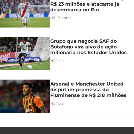
R$ 23 milhões e atacante já
desembarca no Rio
Há 23 horas
Grupo que negocia SAF do
Botafogo vira alvo de ação
milionária nos Estados Unidos
Há 1 dia
Arsenal e Manchester United
disputam promessa do
Fluminense de R$ 218 milhões
Há 1 dia