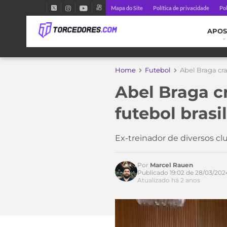
Mapa do Site
Política de privacidade
Pol
APOS
Home
Futebol
Abel Braga cra
Abel Braga c
futebol brasi
Ex-treinador de diversos clu
Por
Marcel Rauen
Publicado 19:02 de 28/03/202
Atualizado há 2 anos