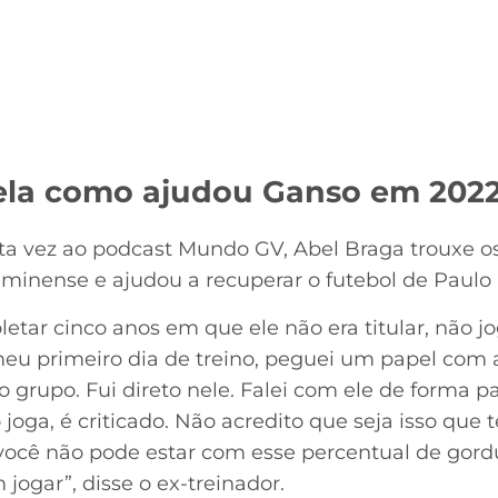
ela como ajudou Ganso em 202
sta vez ao podcast Mundo GV, Abel Braga trouxe os
inense e ajudou a recuperar o futebol de Paulo
tar cinco anos em que ele não era titular, não joga
u primeiro dia de treino, peguei um papel com a n
 grupo. Fui direto nele. Falei com ele de forma par
oga, é criticado. Não acredito que seja isso que te
 você não pode estar com esse percentual de gord
ogar”, disse o ex-treinador.