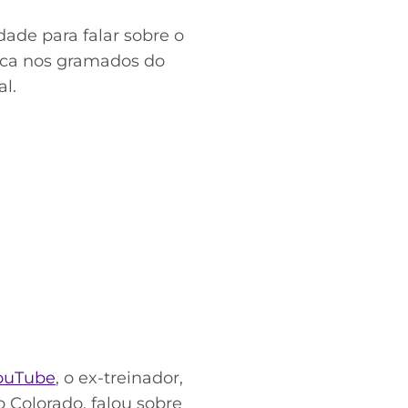
ade para falar sobre o
taca nos gramados do
l.
YouTube
, o ex-treinador,
 Colorado, falou sobre