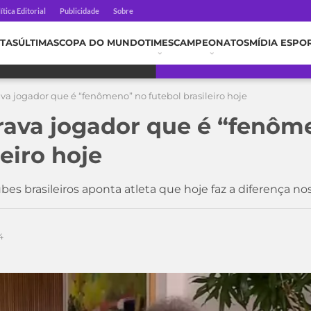
ítica Editorial
Publicidade
Sobre
TAS
ÚLTIMAS
COPA DO MUNDO
TIMES
CAMPEONATOS
MÍDIA ESPO
va jogador que é “fenômeno” no futebol brasileiro hoje
rava jogador que é “fenôm
leiro hoje
bes brasileiros aponta atleta que hoje faz a diferença no
4