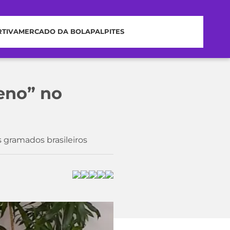
RTIVA
MERCADO DA BOLA
PALPITES
eno” no
s gramados brasileiros