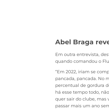
Abel Braga rev
Em outra entrevista, de
quando comandou o Flum
“Em 2022, iriam se comple
pancada, pancada. No me
percentual de gordura do
há esse tempo todo, não j
quer sair do clube, mas
passar mais um ano sem j