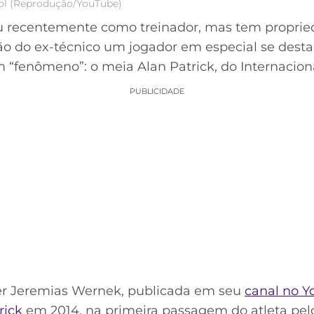
bol (Reprodução/YouTube)
 recentemente como treinador, mas tem propried
visão do ex-técnico um jogador em especial se des
m “fenômeno”: o meia Alan Patrick, do Internaciona
PUBLICIDADE
ter Jeremias Wernek, publicada em seu
canal no 
rick
em 2014, na primeira passagem do atleta pelo