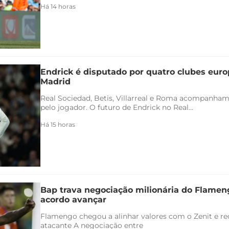
Há 14 horas
Endrick é disputado por quatro clubes euro
Madrid
Real Sociedad, Betis, Villarreal e Roma acompanham
pelo jogador. O futuro de Endrick no Real...
Há 15 horas
Bap trava negociação milionária do Flamen
acordo avançar
Flamengo chegou a alinhar valores com o Zenit e rec
atacante A negociação entre