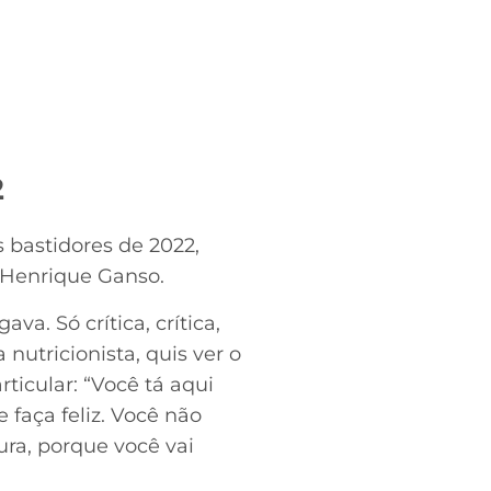
2
 bastidores de 2022,
 Henrique Ganso.
va. Só crítica, crítica,
utricionista, quis ver o
ticular: “Você tá aqui
 faça feliz. Você não
ura, porque você vai