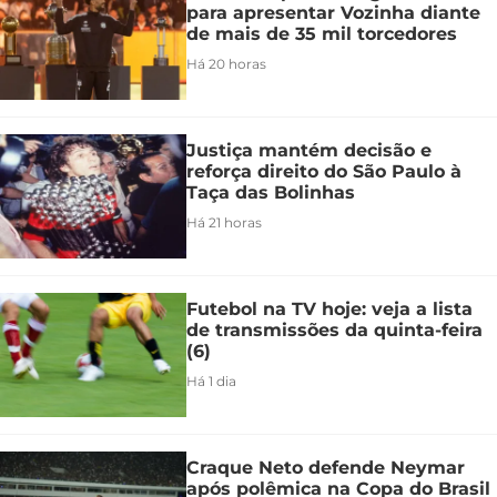
para apresentar Vozinha diante
de mais de 35 mil torcedores
Há 20 horas
Justiça mantém decisão e
reforça direito do São Paulo à
Taça das Bolinhas
Há 21 horas
Futebol na TV hoje: veja a lista
de transmissões da quinta-feira
(6)
Há 1 dia
Craque Neto defende Neymar
após polêmica na Copa do Brasil