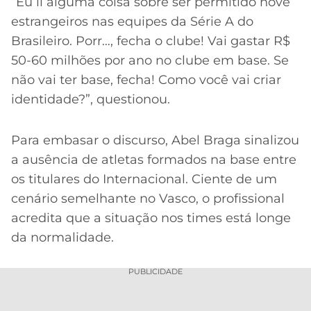
“Eu li alguma coisa sobre ser permitido nove
estrangeiros nas equipes da Série A do
Brasileiro. Porr…, fecha o clube! Vai gastar R$
50-60 milhões por ano no clube em base. Se
não vai ter base, fecha! Como você vai criar
identidade?”, questionou.
Para embasar o discurso, Abel Braga sinalizou
a ausência de atletas formados na base entre
os titulares do Internacional. Ciente de um
cenário semelhante no Vasco, o profissional
acredita que a situação nos times está longe
da normalidade.
PUBLICIDADE