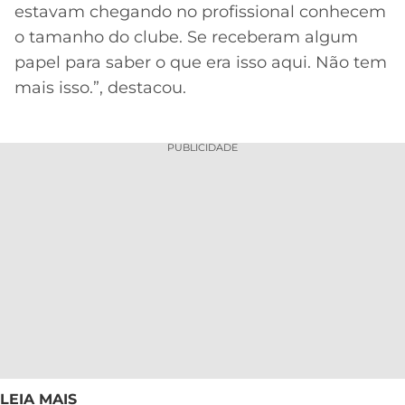
estavam chegando no profissional conhecem
o tamanho do clube. Se receberam algum
papel para saber o que era isso aqui. Não tem
mais isso.”, destacou.
PUBLICIDADE
LEIA MAIS