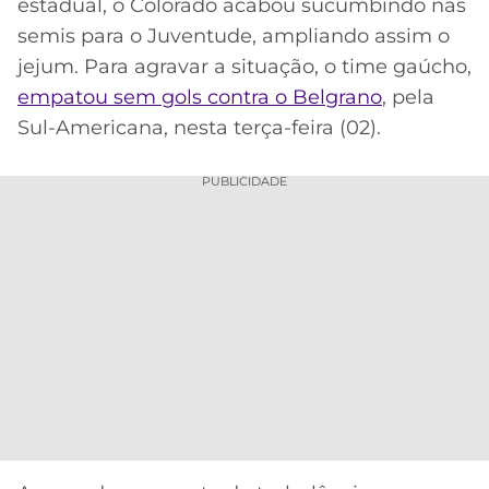
CASSINOS
estadual, o Colorado acabou sucumbindo nas
ONLINE
semis para o Juventude, ampliando assim o
LALIGA
2026
GRÊMIO
jejum. Para agravar a situação, o time gaúcho,
empatou sem gols contra o Belgrano
, pela
ATLÉTICO
Sul-Americana, nesta terça-feira (02).
MG
PUBLICIDADE
CRUZEIRO