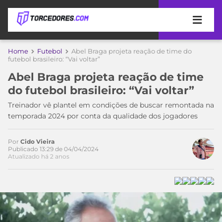
APOSTAS
Home
Futebol
Abel Braga projeta reação de time do
futebol brasileiro: “Vai voltar”
ÚLTIMAS
DICAS
Abel Braga projeta reação de time
DE
do futebol brasileiro: “Vai voltar”
APOSTA
COPA
Treinador vê plantel em condições de buscar remontada na
DO
temporada 2024 por conta da qualidade dos jogadores
MUNDO
MELHORES
SITES
DE
Por
Cido Vieira
TIMES
Publicado 13:29 de 04/04/2024
APOSTAS
Atualizado há 2 anos
2026
CAMPEONATOS
MEU
TIME
CÓDIGO
MÍDIA
PROMOCIONAL
BRASILEIRÃO
Acesse o perfil do autor
ESPORTIVA
BETBOOM
PALMEIRAS
SÉRIE
no Twitter
A