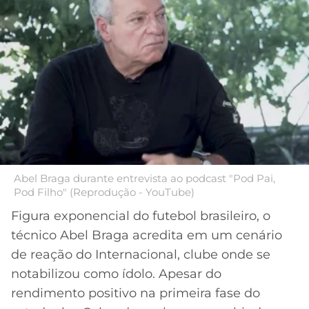
MERCADO
CÓDIGO
CORINTHIANS
DA
DE
LIBERTADORES
BOLA
INDICAÇÃO
SÃO
BET365
PAULO
COPA
PALPITES
DO
CÓDIGO
BRASIL
SANTOS
BETANO
PREMIER
FLAMENGO
MELHORES
LEAGUE
APPS
Abel Braga durante entrevista ao podcast "Pod Pai,
DE
FLUMINENSE
Pod Filho" (Reprodução - YouTube)
COPA
APOSTAS
SUL-
Figura exponencial do futebol brasileiro, o
BOTAFOGO
AMERICANA
técnico Abel Braga acredita em um cenário
CASSINOS
de reação do Internacional, clube onde se
ONLINE
VASCO
LIGA
notabilizou como ídolo. Apesar do
DOS
rendimento positivo na primeira fase do
MELHORES
CAMPEÕES
INTERNACIONAL