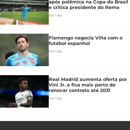
após polêmica na Copa do Brasil
e critica presidente do Remo
Há 1 dia
Flamengo negocia Viña com o
futebol espanhol
Há 1 dia
Real Madrid aumenta oferta por
Vini Jr. e fica mais perto de
renovar contrato até 2031
Há 1 dia