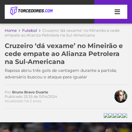
APOSTAS
Home
Futebol
Cruzeiro ‘dá vexame’ no Mineirão e cede
empate ao Alianza Petrolera na Sul-Americana
ÚLTIMAS
DICAS
Cruzeiro ‘dá vexame’ no Mineirão e
DE
cede empate ao Alianza Petrolera
APOSTA
COPA
na Sul-Americana
DO
MUNDO
MELHORES
Raposa abriu três gols de vantagem durante a partida;
SITES
adversário buscou o ataque para igualar
DE
TIMES
APOSTAS
Por
Bruno Bravo Duarte
2026
Publicado 23:35 de 11/04/2024
Atualizado há 2 anos
CAMPEONATOS
MEU
TIME
CÓDIGO
MÍDIA
PROMOCIONAL
BRASILEIRÃO
Acesse o perfil do autor
ESPORTIVA
BETBOOM
PALMEIRAS
SÉRIE
no Twitter
A