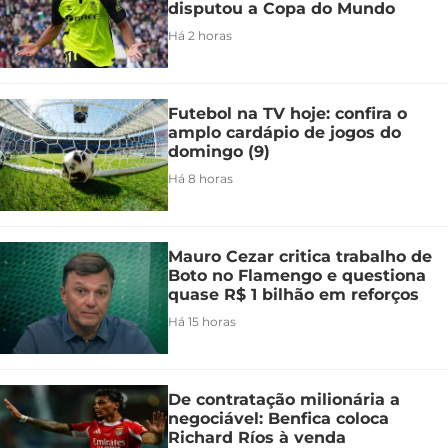
disputou a Copa do Mundo
Há 2 horas
Futebol na TV hoje: confira o
amplo cardápio de jogos do
domingo (9)
Há 8 horas
Mauro Cezar critica trabalho de
Boto no Flamengo e questiona
quase R$ 1 bilhão em reforços
Há 15 horas
De contratação milionária a
negociável: Benfica coloca
Richard Ríos à venda