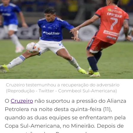
MERCADO
CÓDIGO
CORINTHIANS
DA
DE
LIBERTADORES
BOLA
INDICAÇÃO
SÃO
BET365
PAULO
COPA
PALPITES
DO
CÓDIGO
BRASIL
SANTOS
BETANO
PREMIER
FLAMENGO
MELHORES
LEAGUE
APPS
DE
FLUMINENSE
COPA
Cruzeiro testemunhou a recuperação do adversário
APOSTAS
(Reprodução - Twitter - Conmbeol Sul-Americana)
SUL-
BOTAFOGO
AMERICANA
O
Cruzeiro
não suportou a pressão do Alianza
CASSINOS
Petrolera na noite desta quinta-feira (11),
ONLINE
VASCO
LIGA
quando as duas equipes se enfrentaram pela
DOS
Copa Sul-Americana, no Mineirão. Depois de
MELHORES
CAMPEÕES
INTERNACIONAL