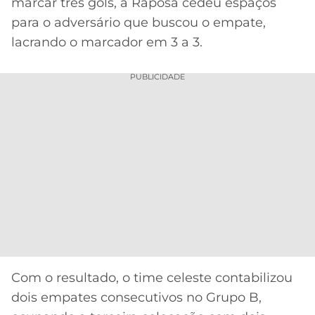
CASSINOS
marcar três gols, a Raposa cedeu espaços
ONLINE
para o adversário que buscou o empate,
LALIGA
2026
GRÊMIO
lacrando o marcador em 3 a 3.
ATLÉTICO
PUBLICIDADE
MG
CRUZEIRO
Com o resultado, o time celeste contabilizou
dois empates consecutivos no Grupo B,