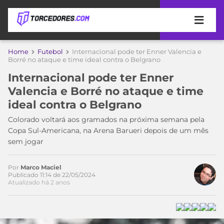
APOSTAS
Home
Futebol
Internacional pode ter Enner Valencia e
Borré no ataque e time ideal contra o Belgrano
ÚLTIMAS
DICAS
Internacional pode ter Enner
DE
Valencia e Borré no ataque e time
APOSTA
COPA
ideal contra o Belgrano
DO
MUNDO
MELHORES
Colorado voltará aos gramados na próxima semana pela
SITES
Copa Sul-Americana, na Arena Barueri depois de um mês
DE
sem jogar
TIMES
APOSTAS
2026
Por
Marco Maciel
CAMPEONATOS
MEU
Publicado 11:14 de 22/05/2024
Atualizado há 2 anos
TIME
CÓDIGO
MÍDIA
PROMOCIONAL
BRASILEIRÃO
ESPORTIVA
BETBOOM
PALMEIRAS
SÉRIE
A