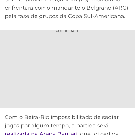
CASSINOS
ONLINE
enfrentará como mandante o Belgrano (ARG),
LALIGA
2026
GRÊMIO
pela fase de grupos da Copa Sul-Americana.
ATLÉTICO
PUBLICIDADE
MG
CRUZEIRO
Com o Beira-Rio impossibilitado de sediar
jogos por algum tempo, a partida será
realizada na Arena Barueri
, que foi cedida