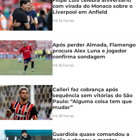
Filipe Luís celebra aniversário
com virada do Monaco sobre o
Liverpool em Anfield
Há 14 horas
Após perder Almada, Flamengo
procura Alex Luna e jogador
confirma sondagem
Há 16 horas
Calleri faz cobrança após
sequência sem vitórias do São
Paulo: “Alguma coisa tem que
mudar”
Há 18 horas
Guardiola quase comandou a