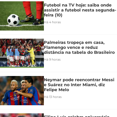
Futebol na TV hoje: saiba onde
assistir a futebol nesta segunda-
feira (10)
Há 4 horas
Palmeiras tropeça em casa,
Flamengo vence e reduz
distância na tabela do Brasileiro
Há 9 horas
Neymar pode reencontrar Messi
e Suárez no Inter Miami, diz
Felipe Melo
Há 13 horas