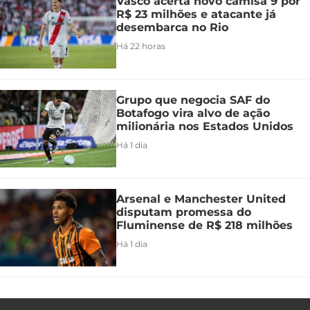
Vasco acerta novo camisa 9 por
R$ 23 milhões e atacante já
desembarca no Rio
Há 22 horas
Grupo que negocia SAF do
Botafogo vira alvo de ação
milionária nos Estados Unidos
Há 1 dia
Arsenal e Manchester United
disputam promessa do
Fluminense de R$ 218 milhões
Há 1 dia