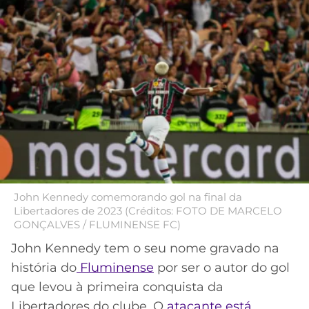
MERCADO
CÓDIGO
CORINTHIANS
DA
DE
LIBERTADORES
BOLA
INDICAÇÃO
SÃO
BET365
PAULO
COPA
PALPITES
DO
CÓDIGO
BRASIL
SANTOS
BETANO
PREMIER
FLAMENGO
MELHORES
LEAGUE
APPS
DE
FLUMINENSE
COPA
John Kennedy comemorando gol na final da
APOSTAS
Libertadores de 2023 (Créditos: FOTO DE MARCELO
SUL-
GONÇALVES / FLUMINENSE FC)
BOTAFOGO
AMERICANA
CASSINOS
John Kennedy tem o seu nome gravado na
ONLINE
VASCO
LIGA
história do
Fluminense
por ser o autor do gol
DOS
que levou à primeira conquista da
MELHORES
CAMPEÕES
INTERNACIONAL
Libertadores do clube. O
atacante está