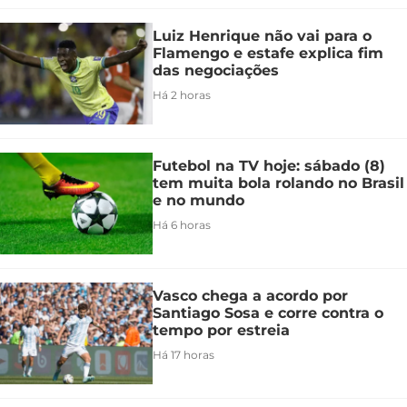
Luiz Henrique não vai para o
Flamengo e estafe explica fim
das negociações
Há 2 horas
Futebol na TV hoje: sábado (8)
tem muita bola rolando no Brasil
e no mundo
Há 6 horas
Vasco chega a acordo por
Santiago Sosa e corre contra o
tempo por estreia
Há 17 horas