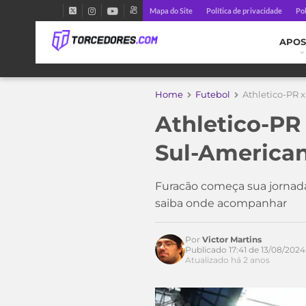
Mapa do Site
Política de privacidade
Pol
APOS
Home
Futebol
Athletico-PR x
Athletico-PR 
Sul-America
Furacão começa sua jornada 
saiba onde acompanhar
Por
Victor Martins
Publicado 17:41 de 13/08/2024
Atualizado há 2 anos