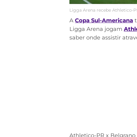
Ligga Arena recebe Athletico-P
A
Copa Sul-Americana
t
Ligga Arena jogam
Athl
saber onde assistir atra
Acesse o perfil do autor
no Twitter
Athletico-PR x Belgrano