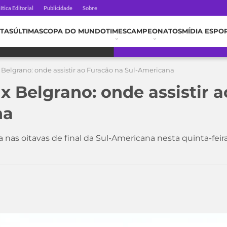
ítica Editorial
Publicidade
Sobre
TAS
ÚLTIMAS
COPA DO MUNDO
TIMES
CAMPEONATOS
MÍDIA ESPO
 Belgrano: onde assistir ao Furacão na Sul-Americana
x Belgrano: onde assistir 
na
nas oitavas de final da Sul-Americana nesta quinta-feira 