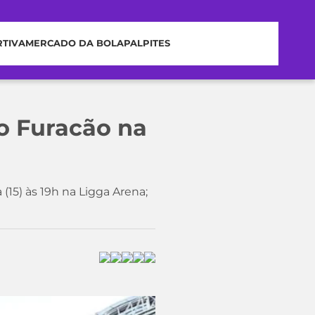
RTIVA
MERCADO DA BOLA
PALPITES
ao Furacão na
(15) às 19h na Ligga Arena;