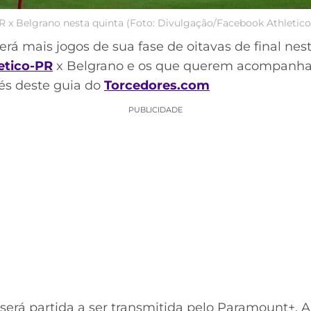
R x Belgrano nesta quinta (Foto: Divulgação/Facebook Athletic
erá mais jogos de sua fase de oitavas de final nest
etico-PR
x Belgrano e os que querem acompanhar
vés deste guia do
Torcedores.com
PUBLICIDADE
 será partida a ser transmitida pelo Paramount+. 