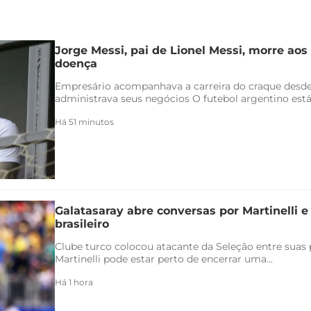
Jorge Messi, pai de Lionel Messi, morre aos
doença
Empresário acompanhava a carreira do craque desde
administrava seus negócios O futebol argentino está 
Há 51 minutos
Galatasaray abre conversas por Martinelli 
brasileiro
Clube turco colocou atacante da Seleção entre suas p
Martinelli pode estar perto de encerrar uma...
Há 1 hora