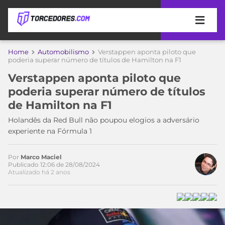
APOSTAS
Home
Automobilismo
Verstappen aponta piloto que
poderia superar número de títulos de Hamilton na F1
ÚLTIMAS
DICAS
Verstappen aponta piloto que
DE
poderia superar número de títulos
APOSTA
COPA
de Hamilton na F1
DO
MUNDO
MELHORES
Holandês da Red Bull não poupou elogios a adversário
SITES
experiente na Fórmula 1
DE
TIMES
APOSTAS
Por
Marco Maciel
2026
Publicado 12:06 de 28/08/2024
Atualizado há 2 anos
CAMPEONATOS
MEU
TIME
CÓDIGO
MÍDIA
PROMOCIONAL
BRASILEIRÃO
ESPORTIVA
BETBOOM
PALMEIRAS
SÉRIE
A