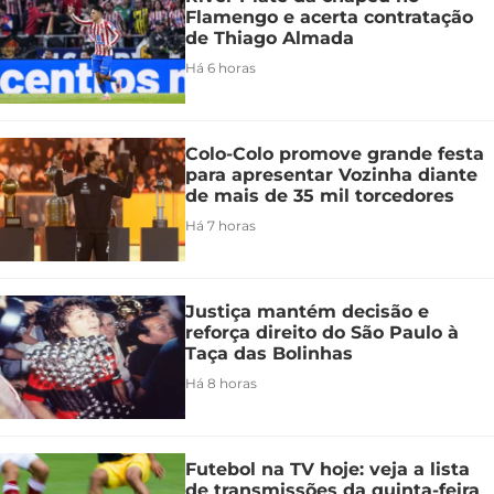
Flamengo e acerta contratação
de Thiago Almada
Há 6 horas
Colo-Colo promove grande festa
para apresentar Vozinha diante
de mais de 35 mil torcedores
Há 7 horas
Justiça mantém decisão e
reforça direito do São Paulo à
Taça das Bolinhas
Há 8 horas
Futebol na TV hoje: veja a lista
de transmissões da quinta-feira