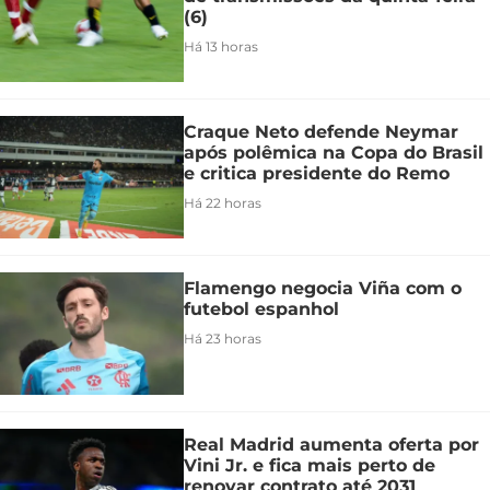
(6)
Há 13 horas
Craque Neto defende Neymar
após polêmica na Copa do Brasil
e critica presidente do Remo
Há 22 horas
Flamengo negocia Viña com o
futebol espanhol
Há 23 horas
Real Madrid aumenta oferta por
Vini Jr. e fica mais perto de
renovar contrato até 2031