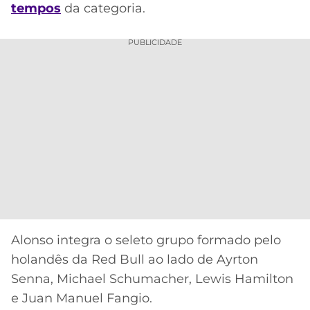
CASSINOS
tempos
da categoria.
ONLINE
LALIGA
2026
GRÊMIO
PUBLICIDADE
ATLÉTICO
MG
CRUZEIRO
Alonso integra o seleto grupo formado pelo
holandês da Red Bull ao lado de Ayrton
Senna, Michael Schumacher, Lewis Hamilton
e Juan Manuel Fangio.