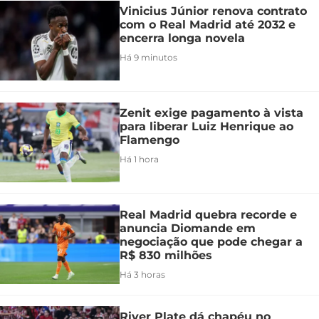
Vinicius Júnior renova contrato
com o Real Madrid até 2032 e
encerra longa novela
Há 9 minutos
Zenit exige pagamento à vista
para liberar Luiz Henrique ao
Flamengo
Há 1 hora
Real Madrid quebra recorde e
anuncia Diomande em
negociação que pode chegar a
R$ 830 milhões
Há 3 horas
River Plate dá chapéu no