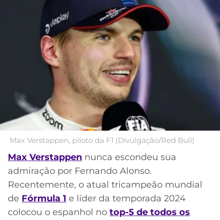
MERCADO
CÓDIGO
CORINTHIANS
DA
DE
LIBERTADORES
BOLA
INDICAÇÃO
Acesse o perfil do autor
SÃO
BET365
no Twitter
PAULO
COPA
PALPITES
DO
CÓDIGO
BRASIL
SANTOS
BETANO
PREMIER
FLAMENGO
MELHORES
LEAGUE
APPS
DE
FLUMINENSE
COPA
Max Verstappen, piloto da F1 (Divulgação/Red Bull)
APOSTAS
SUL-
Max Verstappen
nunca escondeu sua
BOTAFOGO
AMERICANA
admiração por Fernando Alonso.
CASSINOS
ONLINE
Recentemente, o atual tricampeão mundial
VASCO
LIGA
de
Fórmula 1
e líder da temporada 2024
DOS
MELHORES
CAMPEÕES
colocou o espanhol no
top-5 de todos os
INTERNACIONAL