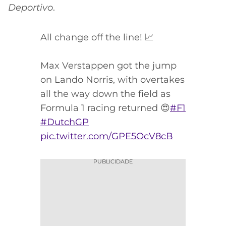
Deportivo
.
All change off the line! 📈
Max Verstappen got the jump
on Lando Norris, with overtakes
all the way down the field as
Formula 1 racing returned 😍
#F1
#DutchGP
pic.twitter.com/GPE5OcV8cB
PUBLICIDADE