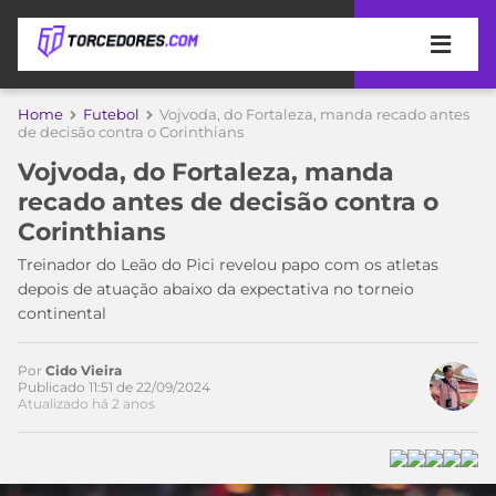
APOSTAS
Home
Futebol
Vojvoda, do Fortaleza, manda recado antes
de decisão contra o Corinthians
ÚLTIMAS
DICAS
Vojvoda, do Fortaleza, manda
DE
recado antes de decisão contra o
APOSTA
COPA
Corinthians
DO
MUNDO
MELHORES
Treinador do Leão do Pici revelou papo com os atletas
SITES
depois de atuação abaixo da expectativa no torneio
DE
continental
TIMES
APOSTAS
2026
Por
Cido Vieira
CAMPEONATOS
MEU
Publicado 11:51 de 22/09/2024
Atualizado há 2 anos
TIME
CÓDIGO
MÍDIA
PROMOCIONAL
BRASILEIRÃO
Acesse o perfil do autor
ESPORTIVA
BETBOOM
PALMEIRAS
SÉRIE
no Twitter
A