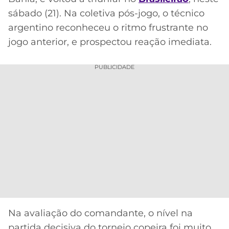
CASSINOS
ONLINE
sábado (21). Na coletiva pós-jogo, o técnico
LALIGA
2026
GRÊMIO
argentino reconheceu o ritmo frustrante no
jogo anterior, e prospectou reação imediata.
ATLÉTICO
MG
PUBLICIDADE
CRUZEIRO
Na avaliação do comandante, o nível na
partida decisiva do torneio copeira foi muito