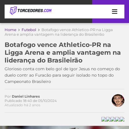
APOSTAS
Home
Futebol
Botafogo vence Athletico-PR na Ligga
Arena e amplia vantagem na liderança do Brasileirão
ÚLTIMAS
DICAS
Botafogo vence Athletico-PR na
DE
Ligga Arena e amplia vantagem na
APOSTA
COPA
liderança do Brasileirão
DO
MUNDO
MELHORES
Glorioso conta com belo gol de Igor Jesus no começo do
SITES
duelo contr ao Furacão para seguir isolado no topo do
DE
Campeonato Brasileiro
TIMES
APOSTAS
2026
Por
Daniel Linhares
CAMPEONATOS
MEU
Publicado 18:40 de 05/10/2024
Atualizado há 2 anos
TIME
CÓDIGO
MÍDIA
PROMOCIONAL
BRASILEIRÃO
ESPORTIVA
BETBOOM
PALMEIRAS
SÉRIE
A