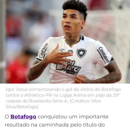
MERCADO
CÓDIGO
CORINTHIANS
DA
DE
LIBERTADORES
BOLA
INDICAÇÃO
SÃO
BET365
PAULO
COPA
PALPITES
DO
CÓDIGO
BRASIL
SANTOS
BETANO
PREMIER
FLAMENGO
MELHORES
LEAGUE
APPS
DE
FLUMINENSE
COPA
APOSTAS
SUL-
Igor Jesus comemorando o gol da vitória do Botafogo
contra o Athletico-PR na Ligga Arena em jogo da 29ª
BOTAFOGO
AMERICANA
rodada do Brasileirão Série A. (Créditos: Vítor
CASSINOS
Silva/Botafogo)
ONLINE
VASCO
LIGA
O
Botafogo
conquistou um importante
DOS
MELHORES
CAMPEÕES
resultado na caminhada pelo título do
INTERNACIONAL