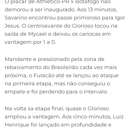
O placar de Athletico-PR x Botafogo não
demorou a ser inaugurado. Aos 13 minutos,
Savarino encontrou passe primoroso para Igor
Jesus. O centroavante do Glorioso tocou na
saída de Mycael e deixou os cariocas em
vantagem por 1 a 0.
Mandante e pressionado pela zona de
rebaixamento do Brasileirão cada vez mais
próxima, o Furacão até se lançou ao ataque
na primeira etapa, mas não conseguiu o
empate e foi perdendo para o intervalo.
Na volta sa etapa final, quase o Glorioso
ampliou a vantagem. Aos cinco minutos, Luiz
Henrique foi lançado em profundidade e