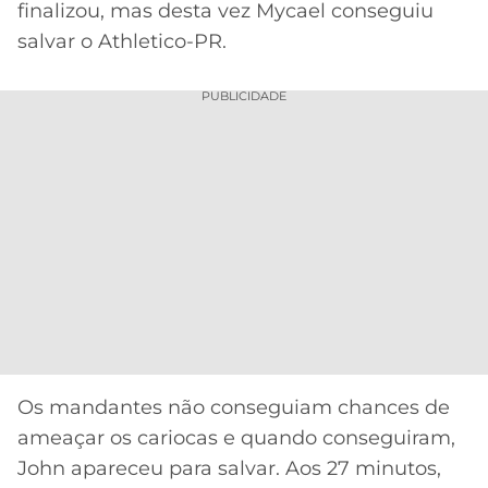
finalizou, mas desta vez Mycael conseguiu
salvar o Athletico-PR.
PUBLICIDADE
Os mandantes não conseguiam chances de
ameaçar os cariocas e quando conseguiram,
John apareceu para salvar. Aos 27 minutos,