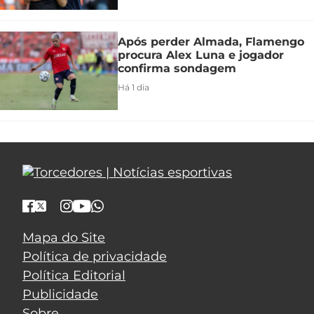
Após perder Almada, Flamengo
procura Alex Luna e jogador
confirma sondagem
Há 1 dia
Mapa do Site
Política de privacidade
Política Editorial
Publicidade
Sobre