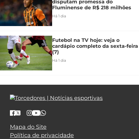
disputam promessa do
Fluminense de R$ 218 milhões
Há 1 dia
Futebol na TV hoje: veja o
cardápio completo da sexta-feira
(7)
Há 1 dia
Mapa do Site
Política de privacidade