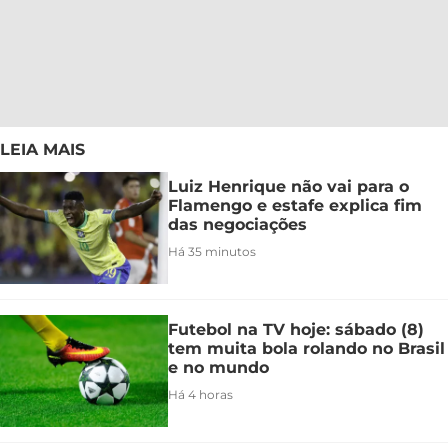
LEIA MAIS
Luiz Henrique não vai para o
Flamengo e estafe explica fim
das negociações
Há 35 minutos
Futebol na TV hoje: sábado (8)
tem muita bola rolando no Brasil
e no mundo
Há 4 horas