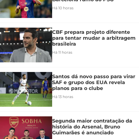
Há 10 horas
CBF prepara projeto diferente
para tentar mudar a arbitragem
brasileira
Há 11 horas
Santos dá novo passo para virar
SAF e grupo dos EUA revela
planos para o clube
Há 13 horas
Segunda maior contratação da
história do Arsenal, Bruno
Guimarães é anunciado