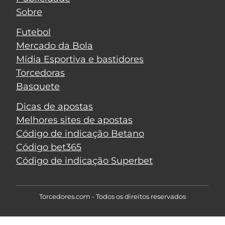
Sobre
Futebol
Mercado da Bola
Mídia Esportiva e bastidores
Torcedoras
Basquete
Dicas de apostas
Melhores sites de apostas
Código de indicação Betano
Código bet365
Código de indicação Superbet
Torcedores.com - Todos os direitos reservados