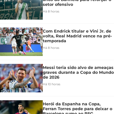
setor ofensivo
Há 8 horas
Com Endrick titular e Vini Jr. de
volta, Real Madrid vence na pré-
temporada
Há 8 horas
Messi teria sido alvo de ameaças
graves durante a Copa do Mundo
de 2026
Há 10 horas
Herói da Espanha na Copa,
Ferran Torres pede para deixar o
Barcelona rumo ao PSG