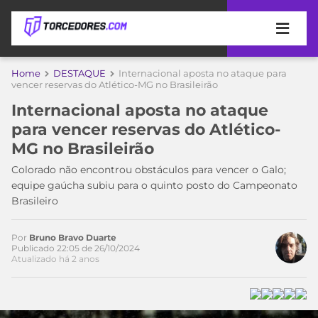
APOSTAS
Home
DESTAQUE
Internacional aposta no ataque para
vencer reservas do Atlético-MG no Brasileirão
ÚLTIMAS
DICAS
Internacional aposta no ataque
DE
para vencer reservas do Atlético-
APOSTA
COPA
MG no Brasileirão
DO
MUNDO
MELHORES
Colorado não encontrou obstáculos para vencer o Galo;
SITES
equipe gaúcha subiu para o quinto posto do Campeonato
DE
Brasileiro
TIMES
APOSTAS
2026
Por
Bruno Bravo Duarte
CAMPEONATOS
MEU
Publicado 22:05 de 26/10/2024
Atualizado há 2 anos
TIME
CÓDIGO
MÍDIA
PROMOCIONAL
BRASILEIRÃO
Acesse o perfil do autor
ESPORTIVA
BETBOOM
PALMEIRAS
SÉRIE
no Twitter
A