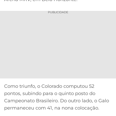
CASSINOS
ONLINE
LALIGA
2026
GRÊMIO
PUBLICIDADE
ATLÉTICO
MG
CRUZEIRO
Como triunfo, o Colorado computou 52
pontos, subindo para o quinto posto do
Campeonato Brasileiro. Do outro lado, o Galo
permaneceu com 41, na nona colocação.