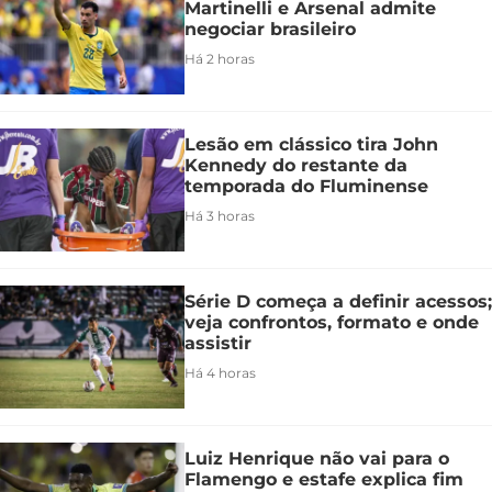
Martinelli e Arsenal admite
negociar brasileiro
Há 2 horas
Lesão em clássico tira John
Kennedy do restante da
temporada do Fluminense
Há 3 horas
Série D começa a definir acessos;
veja confrontos, formato e onde
assistir
Há 4 horas
Luiz Henrique não vai para o
Flamengo e estafe explica fim