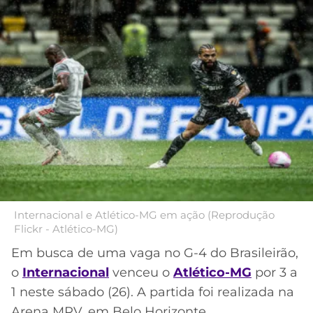
MERCADO
CÓDIGO
CORINTHIANS
DA
DE
LIBERTADORES
BOLA
INDICAÇÃO
SÃO
BET365
PAULO
COPA
PALPITES
DO
CÓDIGO
BRASIL
SANTOS
BETANO
PREMIER
FLAMENGO
MELHORES
LEAGUE
APPS
DE
FLUMINENSE
COPA
APOSTAS
SUL-
Internacional e Atlético-MG em ação (Reprodução
Flickr - Atlético-MG)
BOTAFOGO
AMERICANA
CASSINOS
Em busca de uma vaga no G-4 do Brasileirão,
ONLINE
VASCO
LIGA
o
Internacional
venceu o
Atlético-MG
por 3 a
DOS
1 neste sábado (26). A partida foi realizada na
MELHORES
CAMPEÕES
INTERNACIONAL
Arena MRV, em Belo Horizonte.