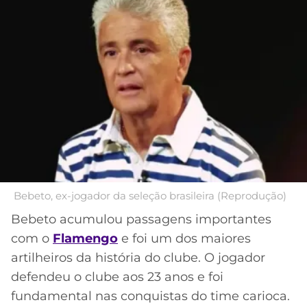
MERCADO
CÓDIGO
CORINTHIANS
DA
DE
LIBERTADORES
BOLA
INDICAÇÃO
SÃO
BET365
PAULO
COPA
PALPITES
DO
CÓDIGO
BRASIL
SANTOS
BETANO
PREMIER
FLAMENGO
MELHORES
LEAGUE
APPS
DE
FLUMINENSE
COPA
Bebeto, ex-jogador da seleção brasileira (Reprodução)
APOSTAS
SUL-
Bebeto acumulou passagens importantes
BOTAFOGO
AMERICANA
com o
Flamengo
e foi um dos maiores
CASSINOS
ONLINE
artilheiros da história do clube. O jogador
VASCO
LIGA
defendeu o clube aos 23 anos e foi
DOS
MELHORES
CAMPEÕES
fundamental nas conquistas do time carioca.
INTERNACIONAL