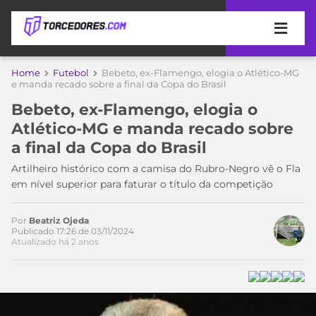
APOSTAS
Home
Futebol
Bebeto, ex-Flamengo, elogia o Atlético-MG
e manda recado sobre a final da Copa do Brasil
ÚLTIMAS
DICAS
Bebeto, ex-Flamengo, elogia o
DE
Atlético-MG e manda recado sobre
APOSTA
COPA
a final da Copa do Brasil
DO
MUNDO
MELHORES
Artilheiro histórico com a camisa do Rubro-Negro vê o Fla
SITES
em nível superior para faturar o título da competição
DE
TIMES
APOSTAS
Por
Beatriz Ojeda
2026
Publicado 17:26 de 03/11/2024
Atualizado há 2 anos
CAMPEONATOS
MEU
TIME
CÓDIGO
MÍDIA
PROMOCIONAL
BRASILEIRÃO
ESPORTIVA
BETBOOM
PALMEIRAS
SÉRIE
A