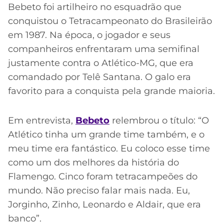
Bebeto foi artilheiro no esquadrão que
conquistou o Tetracampeonato do Brasileirão
em 1987. Na época, o jogador e seus
companheiros enfrentaram uma semifinal
justamente contra o Atlético-MG, que era
comandado por Telê Santana. O galo era
favorito para a conquista pela grande maioria.
Em entrevista,
Bebeto
relembrou o título: “O
Atlético tinha um grande time também, e o
meu time era fantástico. Eu coloco esse time
como um dos melhores da história do
Flamengo. Cinco foram tetracampeões do
mundo. Não preciso falar mais nada. Eu,
Jorginho, Zinho, Leonardo e Aldair, que era
banco”.