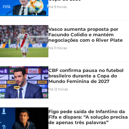
Há 9 horas
Vasco aumenta proposta por
Facundo Colidio e mantém
negociações com o River Plate
Há 11 horas
CBF confirma pausa no futebol
brasileiro durante a Copa do
Mundo Feminina de 2027
Há 12 horas
Figo pede saída de Infantino da
Fifa e dispara: “A solução precisa
de apenas três palavras”