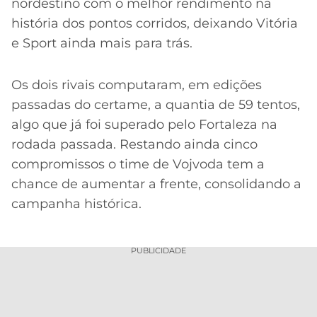
nordestino com o melhor rendimento na
história dos pontos corridos, deixando Vitória
e Sport ainda mais para trás.
Os dois rivais computaram, em edições
passadas do certame, a quantia de 59 tentos,
algo que já foi superado pelo Fortaleza na
rodada passada. Restando ainda cinco
compromissos o time de Vojvoda tem a
chance de aumentar a frente, consolidando a
campanha histórica.
PUBLICIDADE