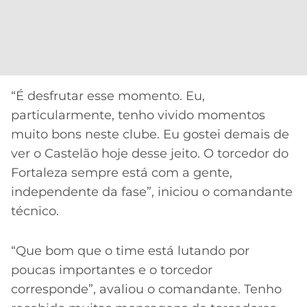
“É desfrutar esse momento. Eu,
particularmente, tenho vivido momentos
muito bons neste clube. Eu gostei demais de
ver o Castelão hoje desse jeito. O torcedor do
Fortaleza sempre está com a gente,
independente da fase”, iniciou o comandante
técnico.
“Que bom que o time está lutando por
poucas importantes e o torcedor
corresponde”, avaliou o comandante. Tenho