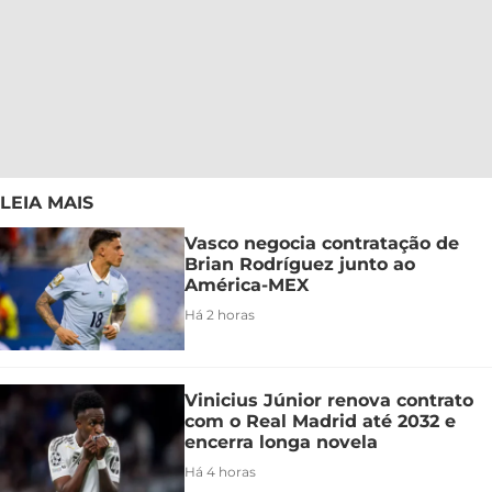
LEIA MAIS
Vasco negocia contratação de
Brian Rodríguez junto ao
América-MEX
Há 2 horas
Vinicius Júnior renova contrato
com o Real Madrid até 2032 e
encerra longa novela
Há 4 horas