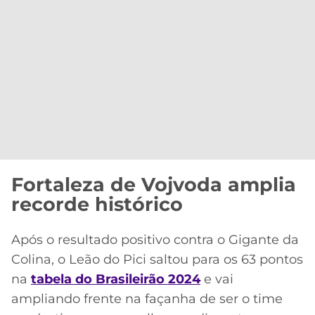
Fortaleza de Vojvoda amplia
recorde histórico
Após o resultado positivo contra o Gigante da
Colina, o Leão do Pici saltou para os 63 pontos
na
tabela do Brasileirão 2024
e vai
ampliando frente na façanha de ser o time