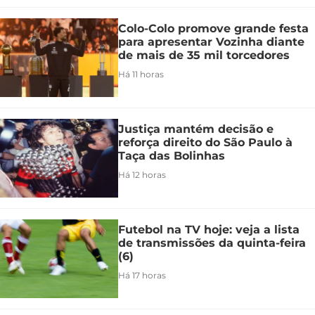
Colo-Colo promove grande festa
para apresentar Vozinha diante
de mais de 35 mil torcedores
Há 11 horas
Justiça mantém decisão e
reforça direito do São Paulo à
Taça das Bolinhas
Há 12 horas
Futebol na TV hoje: veja a lista
de transmissões da quinta-feira
(6)
Há 17 horas