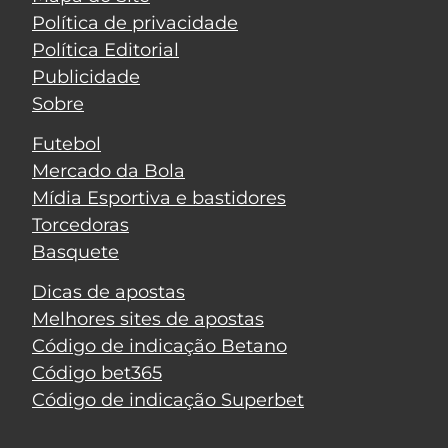
Política de privacidade
Política Editorial
Publicidade
Sobre
Futebol
Mercado da Bola
Mídia Esportiva e bastidores
Torcedoras
Basquete
Dicas de apostas
Melhores sites de apostas
Código de indicação Betano
Código bet365
Código de indicação Superbet