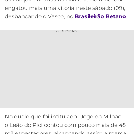
CASSINOS
ONLINE
engatou mais uma vitória neste sábado (09),
LALIGA
2026
GRÊMIO
desbancando o Vasco, no
Brasileirão Betano
.
ATLÉTICO
PUBLICIDADE
MG
CRUZEIRO
No duelo que foi intitulado “Jogo do Milhão”,
o Leão do Pici contou com pouco mais de 45
mil espectadores, alcançando assim a marca