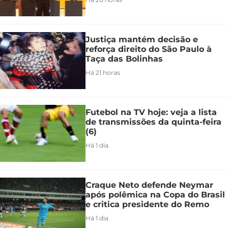
Justiça mantém decisão e
reforça direito do São Paulo à
Taça das Bolinhas
Há 21 horas
Futebol na TV hoje: veja a lista
de transmissões da quinta-feira
(6)
Há 1 dia
Craque Neto defende Neymar
após polêmica na Copa do Brasil
e critica presidente do Remo
Há 1 dia