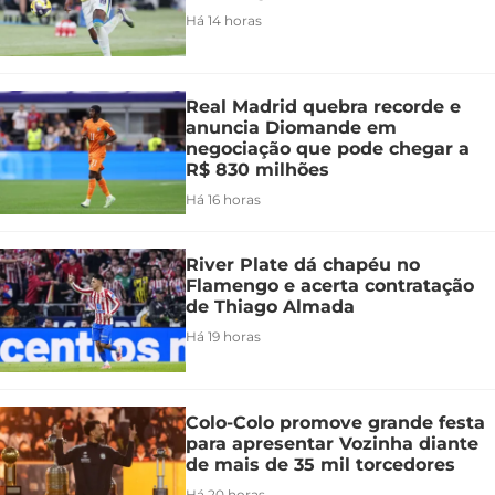
Há 14 horas
Real Madrid quebra recorde e
anuncia Diomande em
negociação que pode chegar a
R$ 830 milhões
Há 16 horas
River Plate dá chapéu no
Flamengo e acerta contratação
de Thiago Almada
Há 19 horas
Colo-Colo promove grande festa
para apresentar Vozinha diante
de mais de 35 mil torcedores
Há 20 horas