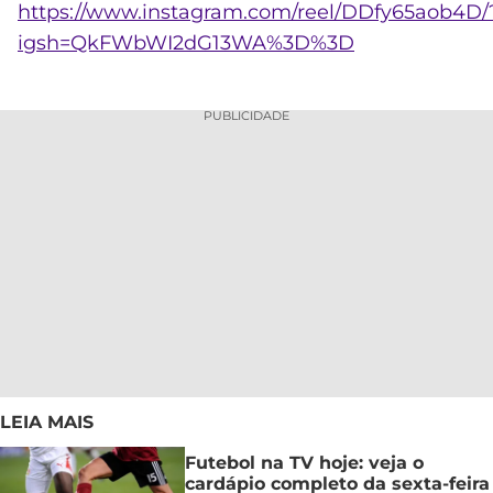
https://www.instagram.com/reel/DDfy65aob4D/
igsh=QkFWbWI2dG13WA%3D%3D
PUBLICIDADE
LEIA MAIS
Futebol na TV hoje: veja o
cardápio completo da sexta-feira