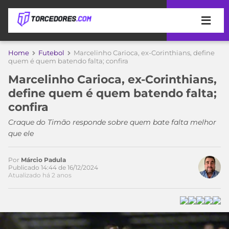
APOSTAS
Home
Futebol
Marcelinho Carioca, ex-Corinthians, define
quem é quem batendo falta; confira
ÚLTIMAS
DICAS
Marcelinho Carioca, ex-Corinthians,
DE
define quem é quem batendo falta;
APOSTA
COPA
confira
DO
MUNDO
MELHORES
Craque do Timão responde sobre quem bate falta melhor
SITES
que ele
DE
TIMES
APOSTAS
Por
Márcio Padula
2026
Publicado 14:44 de 16/12/2024
Atualizado há 2 anos
CAMPEONATOS
MEU
TIME
CÓDIGO
MÍDIA
PROMOCIONAL
BRASILEIRÃO
ESPORTIVA
BETBOOM
PALMEIRAS
SÉRIE
A