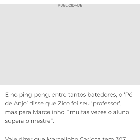
CASSINOS
PUBLICIDADE
ONLINE
LALIGA
2026
GRÊMIO
ATLÉTICO
MG
CRUZEIRO
E no ping-pong, entre tantos batedores, o ‘Pé
de Anjo’ disse que Zico foi seu ‘professor’,
mas para Marcelinho, “muitas vezes o aluno
supera o mestre”.
Vale dizer que Marcelinho Carioca tem 307