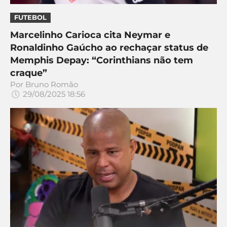
MERCADO
CÓDIGO
CORINTHIANS
FUTEBOL
DA
DE
LIBERTADORES
Marcelinho Carioca cita Neymar e
BOLA
INDICAÇÃO
SÃO
Ronaldinho Gaúcho ao rechaçar status de
BET365
PAULO
COPA
Memphis Depay: “Corinthians não tem
PALPITES
DO
craque”
CÓDIGO
BRASIL
SANTOS
Por
Bruno Romão
BETANO
29/08/2025 18:56
PREMIER
FLAMENGO
MELHORES
LEAGUE
APPS
DE
FLUMINENSE
COPA
APOSTAS
SUL-
BOTAFOGO
AMERICANA
CASSINOS
ONLINE
VASCO
LIGA
DOS
MELHORES
CAMPEÕES
INTERNACIONAL