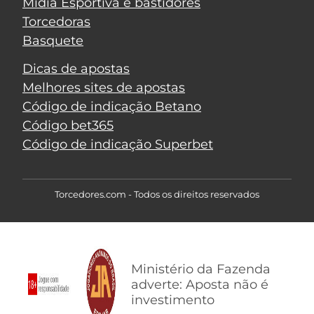
Mídia Esportiva e bastidores
Torcedoras
Basquete
Dicas de apostas
Melhores sites de apostas
Código de indicação Betano
Código bet365
Código de indicação Superbet
Torcedores.com - Todos os direitos reservados
Ministério da Fazenda
adverte: Aposta não é
investimento