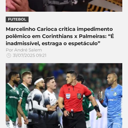
FUTEBOL
Marcelinho Carioca critica impedimento
polêmico em Corinthians x Palmeiras: “É
inadmissível, estraga o espetáculo”
Por
André Salem
31/07/2025 09:21