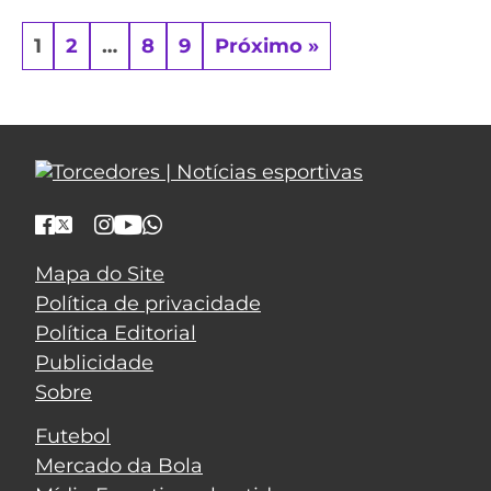
1
2
…
8
9
Próximo »
Mapa do Site
Política de privacidade
Política Editorial
Publicidade
Sobre
Futebol
Mercado da Bola