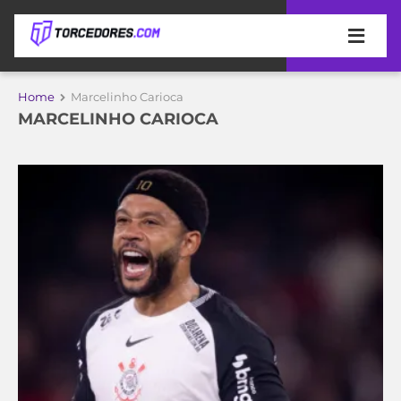
APOSTAS
Home
Marcelinho Carioca
MARCELINHO CARIOCA
ÚLTIMAS
DICAS
DE
APOSTA
COPA
DO
MUNDO
MELHORES
SITES
DE
TIMES
APOSTAS
2026
CAMPEONATOS
MEU
TIME
CÓDIGO
MÍDIA
PROMOCIONAL
BRASILEIRÃO
ESPORTIVA
BETBOOM
PALMEIRAS
SÉRIE
A