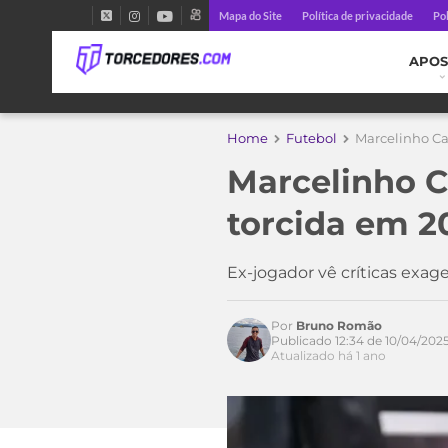
Mapa do Site
Política de privacidade
Pol
APOS
Home
Futebol
Marcelinho Ca
Marcelinho C
torcida em 2
Ex-jogador vê críticas exag
Por
Bruno Romão
Publicado 12:34 de 10/04/202
Atualizado há 1 ano