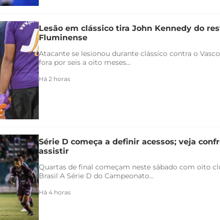
Lesão em clássico tira John Kennedy do re
Fluminense
Atacante se lesionou durante clássico contra o Vasco 
fora por seis a oito meses...
Há 2 horas
Série D começa a definir acessos; veja conf
assistir
Quartas de final começam neste sábado com oito clu
Brasil A Série D do Campeonato...
Há 4 horas