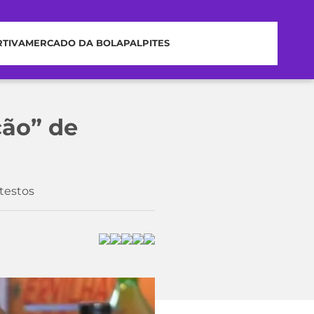
RTIVA
MERCADO DA BOLA
PALPITES
ção” de
otestos