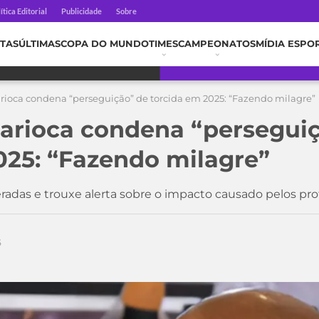
ítica Editorial
Publicidade
Sobre
TAS
ÚLTIMAS
COPA DO MUNDO
TIMES
CAMPEONATOS
MÍDIA ESPO
rioca condena “perseguição” de torcida em 2025: “Fazendo milagre”
arioca condena “persegui
025: “Fazendo milagre”
eradas e trouxe alerta sobre o impacto causado pelos pr
5