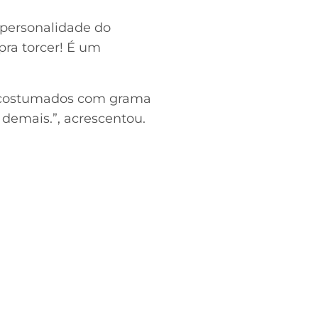
i personalidade do
pra torcer! É um
o acostumados com grama
 demais.”, acrescentou.