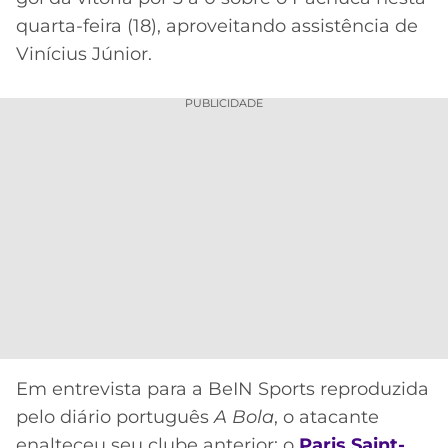
CASSINOS
ONLINE
quarta-feira (18), aproveitando assistência de
LALIGA
2026
GRÊMIO
Vinícius Júnior.
ATLÉTICO
PUBLICIDADE
MG
CRUZEIRO
Em entrevista para a BeIN Sports reproduzida
pelo diário português
A Bola
, o atacante
enalteceu seu clube anterior: o
Paris Saint-