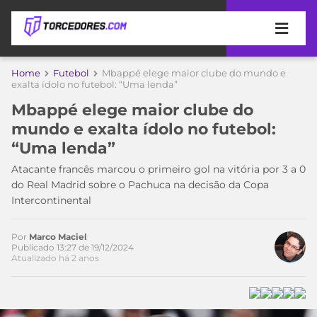
APOSTAS
Home
Futebol
Mbappé elege maior clube do mundo e
exalta ídolo no futebol: “Uma lenda”
ÚLTIMAS
DICAS
Mbappé elege maior clube do
DE
mundo e exalta ídolo no futebol:
APOSTA
COPA
“Uma lenda”
DO
MUNDO
MELHORES
Atacante francês marcou o primeiro gol na vitória por 3 a 0
SITES
do Real Madrid sobre o Pachuca na decisão da Copa
DE
Intercontinental
TIMES
APOSTAS
2026
Por
Marco Maciel
CAMPEONATOS
MEU
Publicado 13:27 de 19/12/2024
Atualizado há 2 anos
TIME
CÓDIGO
MÍDIA
PROMOCIONAL
BRASILEIRÃO
ESPORTIVA
BETBOOM
PALMEIRAS
SÉRIE
A