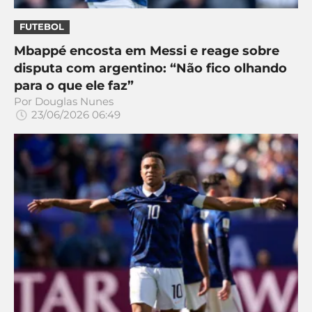
CASSINOS
ONLINE
LALIGA
FUTEBOL
2026
GRÊMIO
Mbappé encosta em Messi e reage sobre
disputa com argentino: “Não fico olhando
ATLÉTICO
para o que ele faz”
MG
Por
Douglas Nunes
23/06/2026 06:49
CRUZEIRO