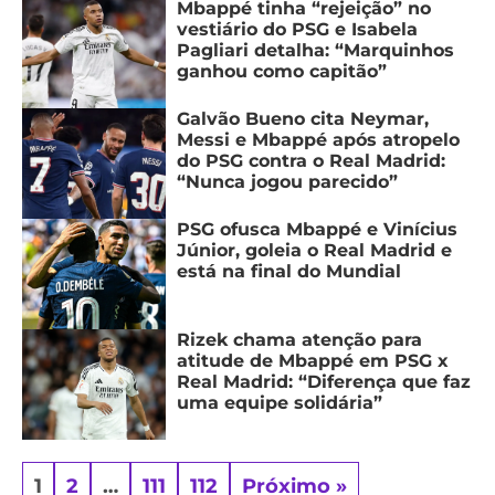
Mbappé tinha “rejeição” no
vestiário do PSG e Isabela
Pagliari detalha: “Marquinhos
ganhou como capitão”
Galvão Bueno cita Neymar,
Messi e Mbappé após atropelo
do PSG contra o Real Madrid:
“Nunca jogou parecido”
PSG ofusca Mbappé e Vinícius
Júnior, goleia o Real Madrid e
está na final do Mundial
Rizek chama atenção para
atitude de Mbappé em PSG x
Real Madrid: “Diferença que faz
uma equipe solidária”
1
2
…
111
112
Próximo »