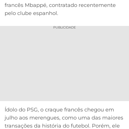
CASSINOS
francês Mbappé, contratado recentemente
ONLINE
LALIGA
pelo clube espanhol.
2026
GRÊMIO
PUBLICIDADE
ATLÉTICO
MG
CRUZEIRO
Ídolo do PSG, o craque francês chegou em
julho aos merengues, como uma das maiores
transações da história do futebol. Porém, ele