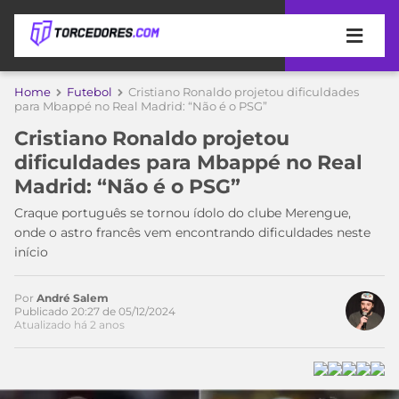
APOSTAS
Home
Futebol
Cristiano Ronaldo projetou dificuldades
para Mbappé no Real Madrid: “Não é o PSG”
ÚLTIMAS
DICAS
Cristiano Ronaldo projetou
DE
dificuldades para Mbappé no Real
APOSTA
COPA
Madrid: “Não é o PSG”
Acesse o perfil do autor
DO
no Twitter
MUNDO
MELHORES
Craque português se tornou ídolo do clube Merengue,
SITES
onde o astro francês vem encontrando dificuldades neste
DE
início
TIMES
APOSTAS
2026
Por
André Salem
CAMPEONATOS
MEU
Publicado 20:27 de 05/12/2024
Atualizado há 2 anos
TIME
CÓDIGO
MÍDIA
PROMOCIONAL
BRASILEIRÃO
ESPORTIVA
BETBOOM
PALMEIRAS
SÉRIE
A