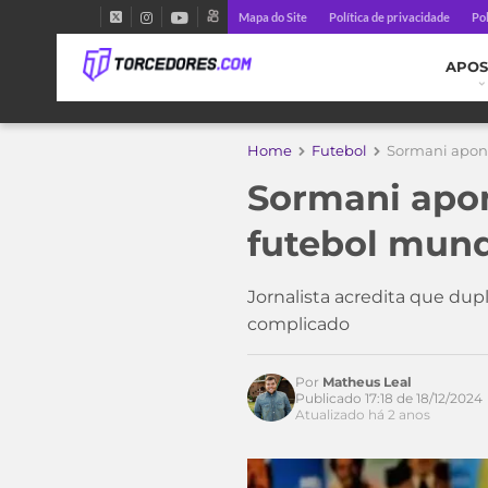
Mapa do Site
Política de privacidade
Pol
APOS
Home
Futebol
Sormani apont
Sormani apon
futebol mund
Jornalista acredita que dup
complicado
Acesse o perfil do autor
Por
Matheus Leal
no Twitter
Publicado 17:18 de 18/12/2024
Atualizado há 2 anos