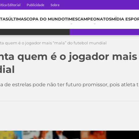
ítica Editorial
Publicidade
Sobre
TAS
ÚLTIMAS
COPA DO MUNDO
TIMES
CAMPEONATOS
MÍDIA ESPO
a quem é o jogador mais “mala” do futebol mundial
ta quem é o jogador mais
ial
la de estrelas pode não ter futuro promissor, pois atleta