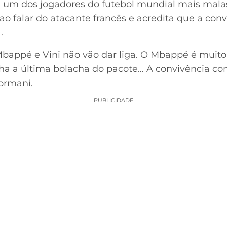
 um dos jogadores do futebol mundial mais mala
o ao falar do atacante francês e acredita que a co
.
appé e Vini não vão dar liga. O Mbappé é muito 
cha a última bolacha do pacote… A convivência co
ormani.
PUBLICIDADE