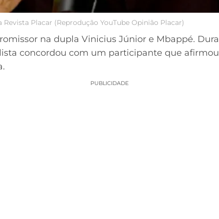
a Revista Placar (Reprodução YouTube Opinião Placar)
romissor na dupla Vinicius Júnior e Mbappé. Dur
nalista concordou com um participante que afirmo
a.
PUBLICIDADE