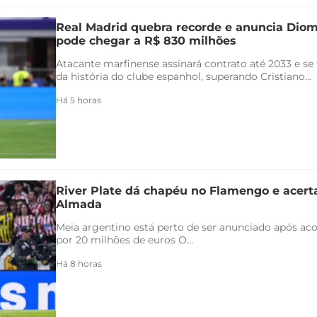
Real Madrid quebra recorde e anuncia Di
pode chegar a R$ 830 milhões
Atacante marfinense assinará contrato até 2033 e se
da história do clube espanhol, superando Cristiano...
Há 5 horas
River Plate dá chapéu no Flamengo e acert
Almada
Meia argentino está perto de ser anunciado após ac
por 20 milhões de euros O...
Há 8 horas