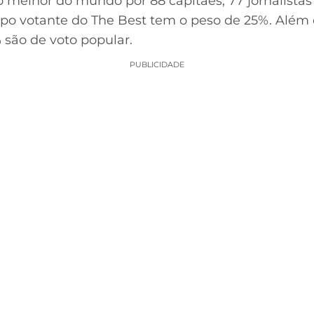
 melhor do mundo por 88 capitães, 77 jornalistas 
upo votante do The Best tem o peso de 25%. Além d
% são de voto popular.
PUBLICIDADE