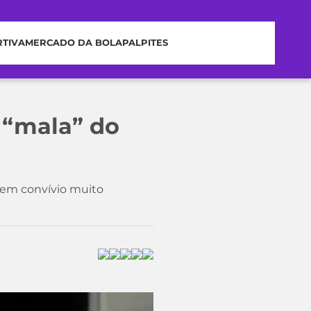
RTIVA
MERCADO DA BOLA
PALPITES
 “mala” do
 tem convívio muito