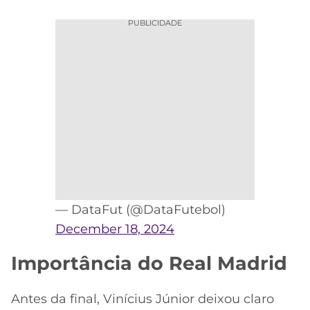
PUBLICIDADE
— DataFut (@DataFutebol)
December 18, 2024
Importância do Real Madrid
Antes da final, Vinícius Júnior deixou claro