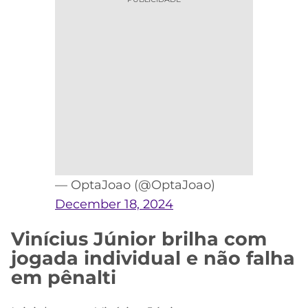
— OptaJoao (@OptaJoao)
December 18, 2024
Vinícius Júnior brilha com
jogada individual e não falha
em pênalti