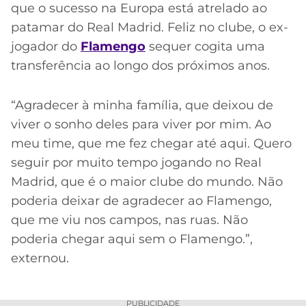
que o sucesso na Europa está atrelado ao
patamar do Real Madrid. Feliz no clube, o ex-
jogador do
Flamengo
sequer cogita uma
transferência ao longo dos próximos anos.
“Agradecer à minha família, que deixou de
viver o sonho deles para viver por mim. Ao
meu time, que me fez chegar até aqui. Quero
seguir por muito tempo jogando no Real
Madrid, que é o maior clube do mundo. Não
poderia deixar de agradecer ao Flamengo,
que me viu nos campos, nas ruas. Não
poderia chegar aqui sem o Flamengo.”,
externou.
PUBLICIDADE