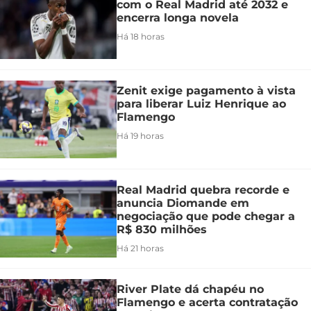
com o Real Madrid até 2032 e
encerra longa novela
Há 18 horas
Zenit exige pagamento à vista
para liberar Luiz Henrique ao
Flamengo
Há 19 horas
Real Madrid quebra recorde e
anuncia Diomande em
negociação que pode chegar a
R$ 830 milhões
Há 21 horas
River Plate dá chapéu no
Flamengo e acerta contratação