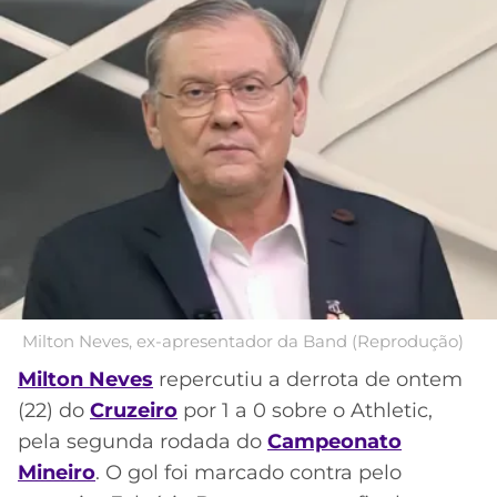
MERCADO
CÓDIGO
CORINTHIANS
DA
DE
LIBERTADORES
BOLA
INDICAÇÃO
Acesse o perfil do autor
SÃO
BET365
no Twitter
PAULO
COPA
PALPITES
DO
CÓDIGO
BRASIL
SANTOS
BETANO
PREMIER
FLAMENGO
MELHORES
LEAGUE
APPS
DE
FLUMINENSE
COPA
APOSTAS
SUL-
Milton Neves, ex-apresentador da Band (Reprodução)
BOTAFOGO
AMERICANA
Milton Neves
repercutiu a derrota de ontem
CASSINOS
(22) do
Cruzeiro
por 1 a 0 sobre o Athletic,
ONLINE
VASCO
LIGA
pela segunda rodada do
Campeonato
DOS
Mineiro
. O gol foi marcado contra pelo
MELHORES
CAMPEÕES
INTERNACIONAL