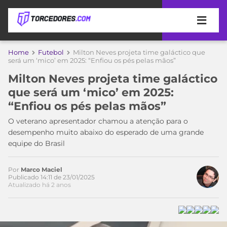
APOSTAS
Home
Futebol
Milton Neves projeta time galáctico que
será um ‘mico’ em 2025: “Enfiou os pés pelas mãos”
ÚLTIMAS
DICAS
Milton Neves projeta time galáctico
DE
que será um ‘mico’ em 2025:
APOSTA
COPA
“Enfiou os pés pelas mãos”
DO
MUNDO
MELHORES
O veterano apresentador chamou a atenção para o
SITES
desempenho muito abaixo do esperado de uma grande
DE
equipe do Brasil
TIMES
APOSTAS
2026
Por
Marco Maciel
CAMPEONATOS
MEU
Publicado 14:11 de 23/01/2025
Atualizado há 2 anos
TIME
CÓDIGO
MÍDIA
PROMOCIONAL
BRASILEIRÃO
ESPORTIVA
BETBOOM
PALMEIRAS
SÉRIE
A