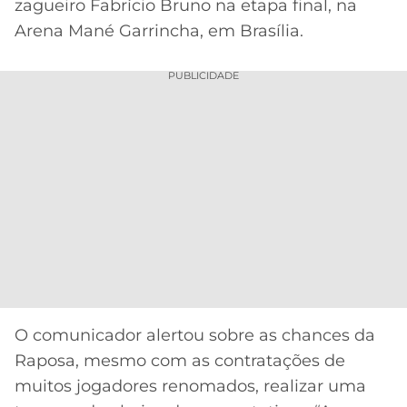
CASSINOS
zagueiro Fabrício Bruno na etapa final, na
ONLINE
Arena Mané Garrincha, em Brasília.
LALIGA
2026
GRÊMIO
PUBLICIDADE
ATLÉTICO
MG
CRUZEIRO
O comunicador alertou sobre as chances da
Raposa, mesmo com as contratações de
muitos jogadores renomados, realizar uma