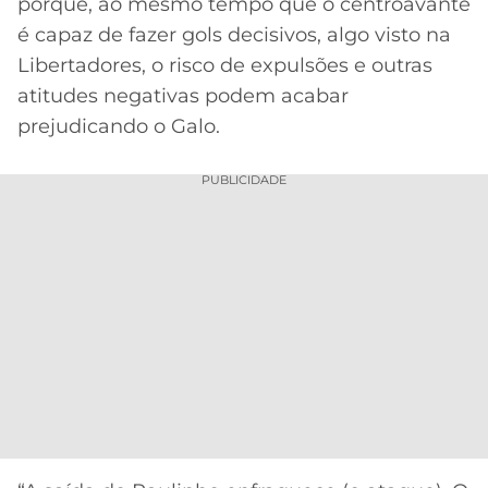
CASSINOS
porque, ao mesmo tempo que o centroavante
ONLINE
é capaz de fazer gols decisivos, algo visto na
LALIGA
2026
GRÊMIO
Libertadores, o risco de expulsões e outras
atitudes negativas podem acabar
ATLÉTICO
prejudicando o Galo.
MG
PUBLICIDADE
CRUZEIRO