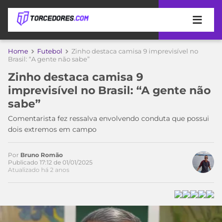
APOSTAS
Home
Futebol
Zinho destaca camisa 9 imprevisível no
Brasil: “A gente não sabe”
ÚLTIMAS
DICAS
Zinho destaca camisa 9
DE
imprevisível no Brasil: “A gente não
APOSTA
COPA
sabe”
DO
MUNDO
MELHORES
Comentarista fez ressalva envolvendo conduta que possui
SITES
dois extremos em campo
DE
TIMES
APOSTAS
Por
Bruno Romão
2026
Publicado 17:12 de 01/01/2025
Atualizado há 2 anos
CAMPEONATOS
MEU
TIME
CÓDIGO
MÍDIA
PROMOCIONAL
BRASILEIRÃO
ESPORTIVA
BETBOOM
PALMEIRAS
SÉRIE
A