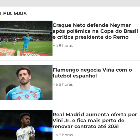
LEIA MAIS
Craque Neto defende Neymar
após polêmica na Copa do Brasil
e critica presidente do Remo
Há 8 horas
Flamengo negocia Viña com o
futebol espanhol
Há 8 horas
Real Madrid aumenta oferta por
Vini Jr. e fica mais perto de
renovar contrato até 2031
Há 8 horas