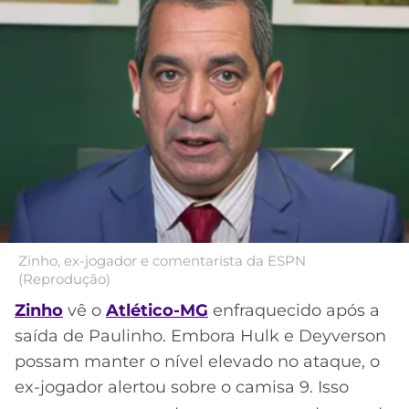
MERCADO
CÓDIGO
CORINTHIANS
DA
DE
LIBERTADORES
BOLA
INDICAÇÃO
SÃO
BET365
PAULO
COPA
PALPITES
DO
CÓDIGO
BRASIL
SANTOS
BETANO
PREMIER
FLAMENGO
MELHORES
LEAGUE
APPS
DE
FLUMINENSE
COPA
Zinho, ex-jogador e comentarista da ESPN
APOSTAS
(Reprodução)
SUL-
BOTAFOGO
AMERICANA
Zinho
vê o
Atlético-MG
enfraquecido após a
CASSINOS
saída de Paulinho. Embora Hulk e Deyverson
ONLINE
VASCO
LIGA
possam manter o nível elevado no ataque, o
DOS
ex-jogador alertou sobre o camisa 9. Isso
MELHORES
CAMPEÕES
INTERNACIONAL