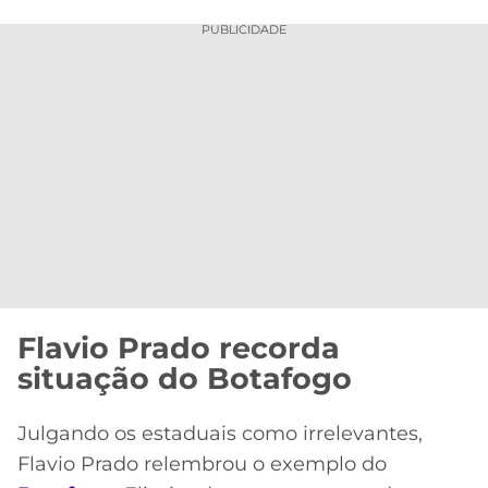
PUBLICIDADE
Flavio Prado recorda
situação do Botafogo
Julgando os estaduais como irrelevantes,
Flavio Prado relembrou o exemplo do