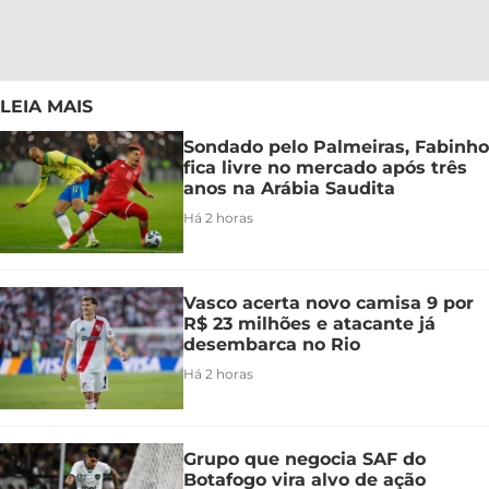
LEIA MAIS
Sondado pelo Palmeiras, Fabinho
fica livre no mercado após três
anos na Arábia Saudita
Há 2 horas
Vasco acerta novo camisa 9 por
R$ 23 milhões e atacante já
desembarca no Rio
Há 2 horas
Grupo que negocia SAF do
Botafogo vira alvo de ação