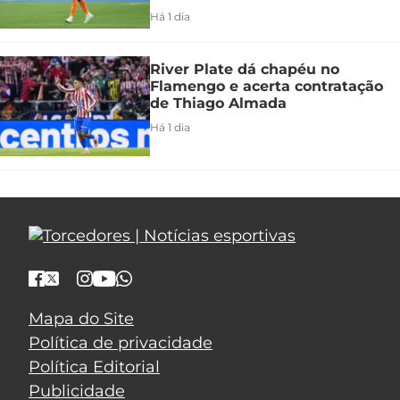
Há 1 dia
River Plate dá chapéu no
Flamengo e acerta contratação
de Thiago Almada
Há 1 dia
Mapa do Site
Política de privacidade
Política Editorial
Publicidade