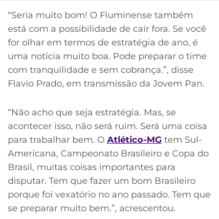
“Seria muito bom! O Fluminense também
está com a possibilidade de cair fora. Se você
for olhar em termos de estratégia de ano, é
uma notícia muito boa. Pode preparar o time
com tranquilidade e sem cobrança.”, disse
Flavio Prado, em transmissão da Jovem Pan.
“Não acho que seja estratégia. Mas, se
acontecer isso, não será ruim. Será uma coisa
para trabalhar bem. O
Atlético-MG
tem Sul-
Americana, Campeonato Brasileiro e Copa do
Brasil, muitas coisas importantes para
disputar. Tem que fazer um bom Brasileiro
porque foi vexatório no ano passado. Tem que
se preparar muito bem.”, acrescentou.