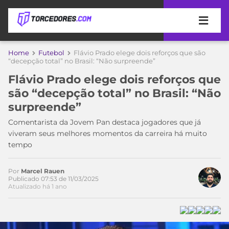
APOSTAS
Home
Futebol
Flávio Prado elege dois reforços que são
“decepção total” no Brasil: “Não surpreende”
ÚLTIMAS
DICAS
Flávio Prado elege dois reforços que
DE
são “decepção total” no Brasil: “Não
APOSTA
COPA
surpreende”
DO
MUNDO
MELHORES
Comentarista da Jovem Pan destaca jogadores que já
SITES
viveram seus melhores momentos da carreira há muito
DE
tempo
TIMES
APOSTAS
2026
Por
Marcel Rauen
CAMPEONATOS
MEU
Publicado 07:53 de 11/03/2025
Atualizado há 1 ano
TIME
CÓDIGO
MÍDIA
PROMOCIONAL
BRASILEIRÃO
ESPORTIVA
BETBOOM
PALMEIRAS
SÉRIE
A