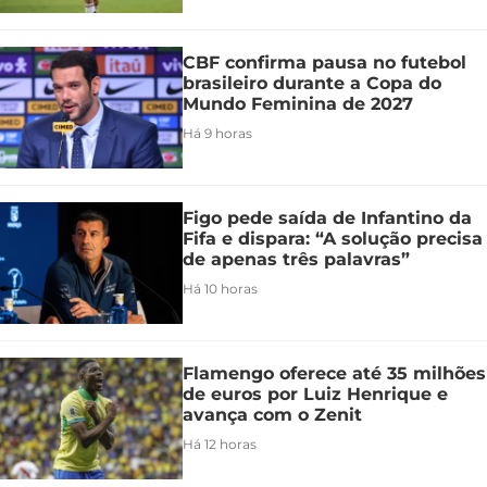
CBF confirma pausa no futebol
brasileiro durante a Copa do
Mundo Feminina de 2027
Há 9 horas
Figo pede saída de Infantino da
Fifa e dispara: “A solução precisa
de apenas três palavras”
Há 10 horas
Flamengo oferece até 35 milhões
de euros por Luiz Henrique e
avança com o Zenit
Há 12 horas