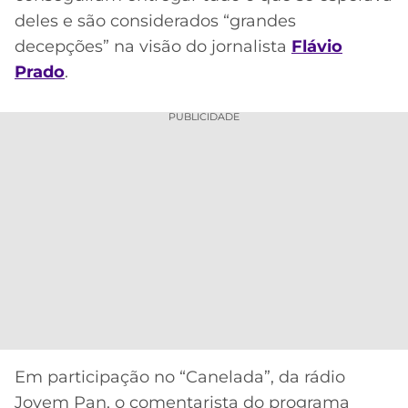
CASSINOS
deles e são considerados “grandes
ONLINE
LALIGA
2026
GRÊMIO
decepções” na visão do jornalista
Flávio
Prado
.
ATLÉTICO
MG
PUBLICIDADE
CRUZEIRO
Em participação no “Canelada”, da rádio
Jovem Pan, o comentarista do programa