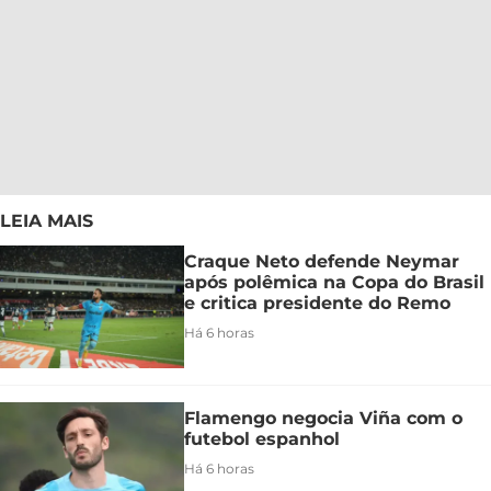
LEIA MAIS
Craque Neto defende Neymar
após polêmica na Copa do Brasil
e critica presidente do Remo
Há 6 horas
Flamengo negocia Viña com o
futebol espanhol
Há 6 horas