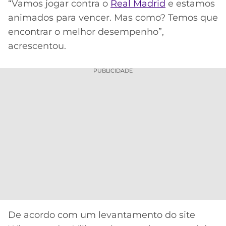
“Vamos jogar contra o
Real Madrid
e estamos
animados para vencer. Mas como? Temos que
encontrar o melhor desempenho”,
acrescentou.
PUBLICIDADE
De acordo com um levantamento do site