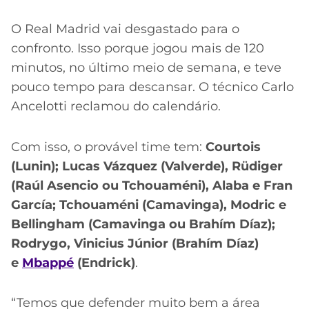
O Real Madrid vai desgastado para o
confronto. Isso porque jogou mais de 120
minutos, no último meio de semana, e teve
pouco tempo para descansar. O técnico Carlo
Ancelotti reclamou do calendário.
Com isso, o provável time tem:
Courtois
(Lunin); Lucas Vázquez (Valverde), Rüdiger
(Raúl Asencio ou Tchouaméni), Alaba e Fran
García; Tchouaméni (Camavinga), Modric e
Bellingham (Camavinga ou Brahím Díaz);
Rodrygo, Vinicius Júnior (Brahím Díaz)
e
Mbappé
(Endrick)
.
“Temos que defender muito bem a área