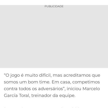
CASSINOS
ONLINE
PUBLICIDADE
LALIGA
2026
GRÊMIO
ATLÉTICO
MG
CRUZEIRO
“O jogo é muito difícil, mas acreditamos que
somos um bom time. Em casa, competimos
contra todos os adversários”, iniciou Marcelo
García Toral, treinador da equipe.