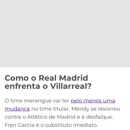
Como o Real Madrid
enfrenta o Villarreal?
O time merengue vai ter
pelo menos uma
mudança
no time titular. Mendy se lesionou
contra o Atlético de Madrid e é desfalque.
Fran García é o substituto imediato.