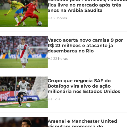
fica livre no mercado após três
anos na Arábia Saudita
Há 21 horas
Vasco acerta novo camisa 9 por
R$ 23 milhões e atacante já
desembarca no Rio
Há 22 horas
Grupo que negocia SAF do
Botafogo vira alvo de ação
milionária nos Estados Unidos
Há 1 dia
Arsenal e Manchester United
disputam promessa do