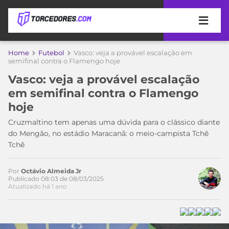
APOSTAS
Home
Futebol
Vasco: veja a provável escalação em
semifinal contra o Flamengo hoje
ÚLTIMAS
DICAS
Vasco: veja a provável escalação
DE
em semifinal contra o Flamengo
APOSTA
COPA
hoje
DO
MUNDO
MELHORES
Cruzmaltino tem apenas uma dúvida para o clássico diante
SITES
do Mengão, no estádio Maracanã: o meio-campista Tchê
DE
Tchê
TIMES
Acesse o perfil do autor
APOSTAS
no Twitter
2026
Por
Octávio Almeida Jr
CAMPEONATOS
MEU
Publicado 08:03 de 08/03/2025
Atualizado há 1 ano
TIME
CÓDIGO
MÍDIA
PROMOCIONAL
BRASILEIRÃO
ESPORTIVA
BETBOOM
PALMEIRAS
SÉRIE
A