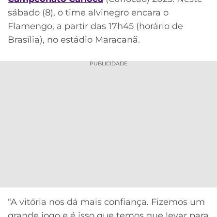
CASSINOS
ONLINE
sábado (8), o time alvinegro encara o
LALIGA
2026
GRÊMIO
Flamengo, a partir das 17h45 (horário de
Brasília), no estádio Maracanã.
ATLÉTICO
MG
PUBLICIDADE
CRUZEIRO
“A vitória nos dá mais confiança. Fizemos um
grande jogo e é isso que temos que levar para