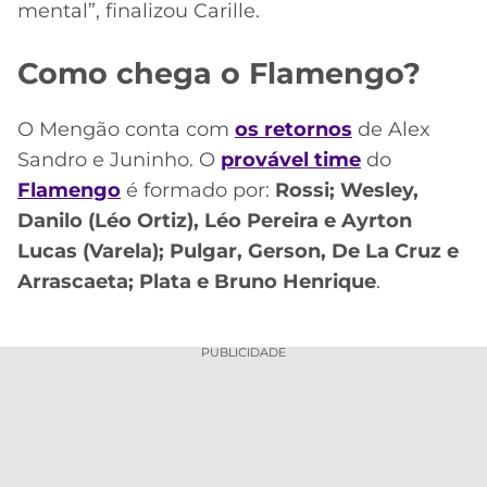
mental”, finalizou Carille.
Como chega o Flamengo?
O Mengão conta com
os retornos
de Alex
Sandro e Juninho. O
provável time
do
Flamengo
é formado por:
Rossi; Wesley,
Danilo (Léo Ortiz), Léo Pereira e Ayrton
Lucas (Varela); Pulgar, Gerson, De La Cruz e
Arrascaeta; Plata e Bruno Henrique
.
PUBLICIDADE