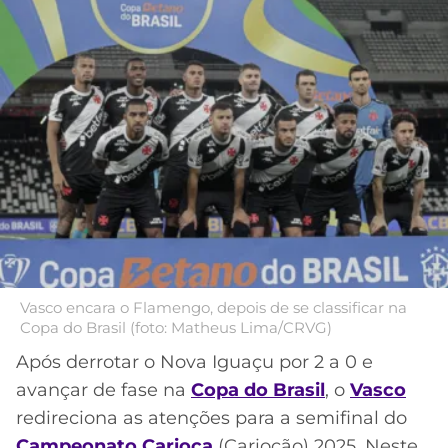
MERCADO
CÓDIGO
CORINTHIANS
DA
DE
LIBERTADORES
BOLA
INDICAÇÃO
SÃO
BET365
PAULO
COPA
PALPITES
DO
CÓDIGO
BRASIL
SANTOS
BETANO
PREMIER
FLAMENGO
MELHORES
LEAGUE
APPS
DE
FLUMINENSE
COPA
APOSTAS
SUL-
Vasco encara o Flamengo, depois de se classificar na
Copa do Brasil (foto: Matheus Lima/CRVG)
BOTAFOGO
AMERICANA
CASSINOS
Após derrotar o Nova Iguaçu por 2 a 0 e
ONLINE
VASCO
LIGA
avançar de fase na
Copa do Brasil
, o
Vasco
DOS
redireciona as atenções para a semifinal do
MELHORES
CAMPEÕES
INTERNACIONAL
Campeonato Carioca
(Cariocão) 2025. Neste