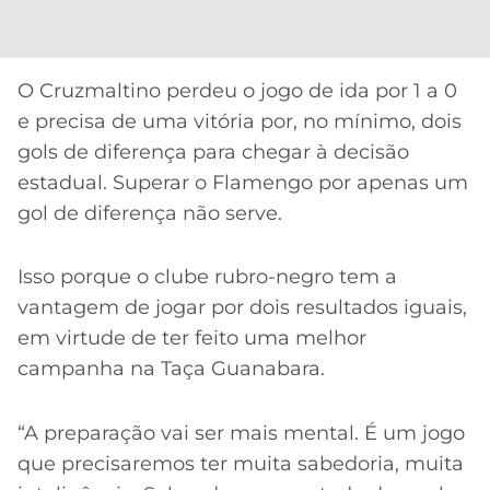
O Cruzmaltino perdeu o jogo de ida por 1 a 0
e precisa de uma vitória por, no mínimo, dois
gols de diferença para chegar à decisão
estadual. Superar o Flamengo por apenas um
gol de diferença não serve.
Isso porque o clube rubro-negro tem a
vantagem de jogar por dois resultados iguais,
em virtude de ter feito uma melhor
campanha na Taça Guanabara.
“A preparação vai ser mais mental. É um jogo
que precisaremos ter muita sabedoria, muita