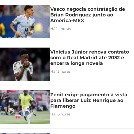
Vasco negocia contratação de
Brian Rodríguez junto ao
América-MEX
Há 14 horas
Vinicius Júnior renova contrato
com o Real Madrid até 2032 e
encerra longa novela
Há 15 horas
Zenit exige pagamento à vista
para liberar Luiz Henrique ao
Flamengo
Há 16 horas