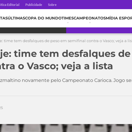
ítica Editorial
Publicidade
Sobre
TAS
ÚLTIMAS
COPA DO MUNDO
TIMES
CAMPEONATOS
MÍDIA ESPO
 time tem desfalques de peso em semifinal contra o Vasco; veja a lis
e: time tem desfalques d
tra o Vasco; veja a lista
uzmaltino novamente pelo Campeonato Carioca. Jogo ser
25