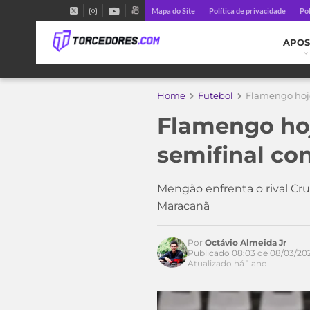
Mapa do Site
Política de privacidade
Pol
APOS
Home
Futebol
Flamengo hoje:
Flamengo hoj
semifinal con
Acesse o perfil do autor
Mengão enfrenta o rival Cr
no Twitter
Maracanã
Por
Octávio Almeida Jr
Publicado 08:03 de 08/03/20
Atualizado há 1 ano