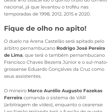
nacional, já que levantou o troféu nas
temporadas de 1998, 2012, 2015 e 2020.
Fique de olho no apito!
O duelo na Arena Castelão será apitado pelo
árbitro pernambucano
Rodrigo José Pereira
de Lima
, que terá o também pernambucano
Francisco Chaves Bezerra Júnior e o sul-mato-
grossense Eduardo Gonçalves da Cruz como
seus assistentes.
O mineiro
Marco Aurélio Augusto Fazekas
Ferreira
comanda o sistema de VAR
(arbitragem de vídeo), enquanto o cearense
Leo Simão Holanda terá a função de quarto