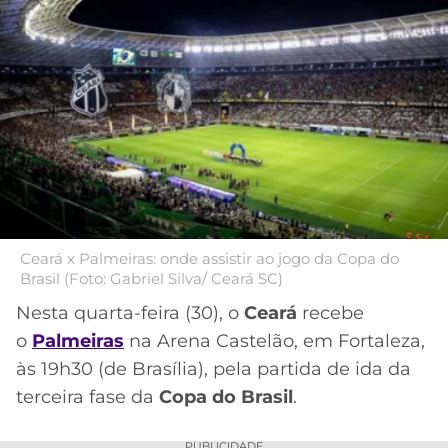
MERCADO
CÓDIGO
CORINTHIANS
DA
DE
LIBERTADORES
BOLA
INDICAÇÃO
SÃO
BET365
PAULO
COPA
PALPITES
DO
CÓDIGO
BRASIL
SANTOS
BETANO
PREMIER
FLAMENGO
MELHORES
LEAGUE
APPS
Ceará x Palmeiras: onde assistir ao jogo da Copa do
DE
FLUMINENSE
Brasil (Foto: Gabriel Silva/ Ceará SC)
COPA
APOSTAS
SUL-
Nesta quarta-feira (30), o
Ceará
recebe
BOTAFOGO
AMERICANA
o
Palmeiras
na Arena Castelão, em Fortaleza,
CASSINOS
às 19h30 (de Brasília), pela partida de ida da
ONLINE
VASCO
LIGA
terceira fase da
Copa do Brasil
.
DOS
MELHORES
CAMPEÕES
INTERNACIONAL
PUBLICIDADE