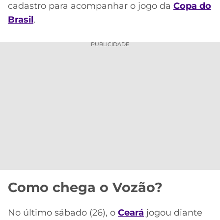
cadastro para acompanhar o jogo da
Copa do
Brasil
.
PUBLICIDADE
Como chega o Vozão?
No último sábado (26), o
Ceará
jogou diante