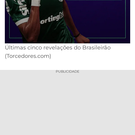
Últimas cinco revelações do Brasileirão
(Torcedores.com)
PUBLICIDADE