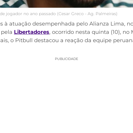
 de jogador no ano passado (Cesar Greco - Ag. Palmeiras)
os à atuação desempenhada pelo Alianza Lima, no
 pela
Libertadores
, ocorrido nesta quinta (10), 
ais, o Pitbull destacou a reação da equipe peruan
PUBLICIDADE