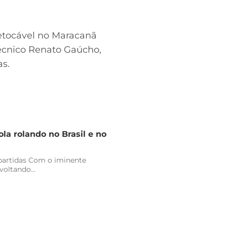
retocável no Maracanã
técnico Renato Gaúcho,
as.
la rolando no Brasil e no
 partidas Com o iminente
oltando...