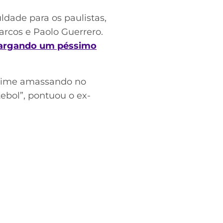
ldade para os paulistas,
rcos e Paolo Guerrero.
rgando um péssimo
o time amassando no
tebol”, pontuou o ex-