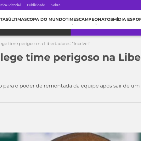
ítica Editorial
Publicidade
Sobre
TAS
ÚLTIMAS
COPA DO MUNDO
TIMES
CAMPEONATOS
MÍDIA ESPO
ege time perigoso na Libertadores: “Incrível”
elege time perigoso na Libe
para o poder de remontada da equipe após sair de um p