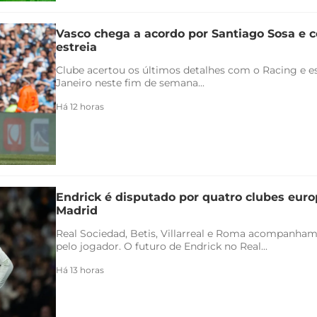
Vasco chega a acordo por Santiago Sosa e c
estreia
Clube acertou os últimos detalhes com o Racing e es
Janeiro neste fim de semana...
Há 12 horas
Endrick é disputado por quatro clubes euro
Madrid
Real Sociedad, Betis, Villarreal e Roma acompanham
pelo jogador. O futuro de Endrick no Real...
Há 13 horas