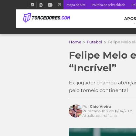
Mapa do Site
Política de privacidade
Pol
APOS
Home
Futebol
Felipe Melo el
Felipe Melo 
“Incrível”
Ex-jogador chamou atenção 
pelo torneio continental
Por
Cido Vieira
Publicado 11:17 de 11/04/2025
Atualizado há 1 ano
Acesse o perfil do autor
no Twitter