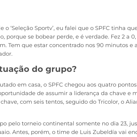
 ‘Seleção Sportv’, eu falei que o SPFC tinha que 
do, porque se bobear perde, e é verdade. Fez 2 a 
am. Tem que estar concentrado nos 90 minutos e 
ador.
ituação do grupo?
utado em casa, o SPFC chegou aos quatro pontos
portunidade de assumir a liderança da chave e 
 chave, com seis tentos, seguido do Tricolor, o A
po pelo torneio continental somente no dia 23, ju
uaio. Antes, porém, o time de Luis Zubeldía vai e