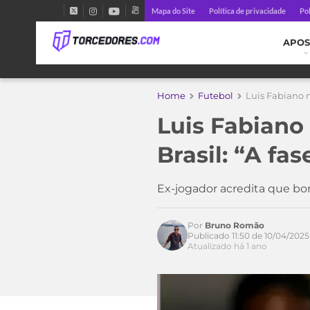
Mapa do Site
Política de privacidade
Pol
APOS
Home
Futebol
Luis Fabiano n
Luis Fabiano
Brasil: “A fas
Ex-jogador acredita que b
Por
Bruno Romão
Publicado 11:50 de 10/04/2025
Atualizado há 1 ano