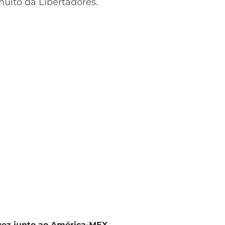
muito da Libertadores.
uez junto ao América-MEX