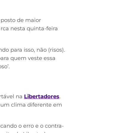
o posto de maior
rca nesta quinta-feira
o para isso, não (risos).
 para quem veste essa
so’.
rtável na
Libertadores
.
 um clima diferente em
scando o erro e o contra-