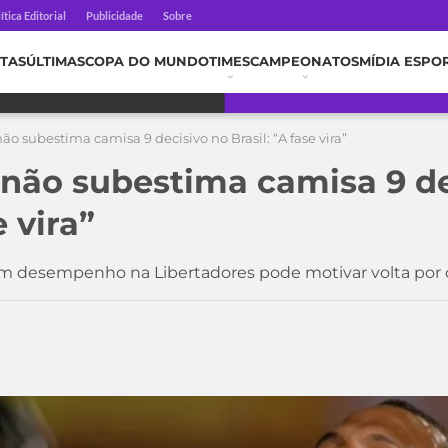
ítica Editorial
Publicidade
Sobre
TAS
ÚLTIMAS
COPA DO MUNDO
TIMES
CAMPEONATOS
MÍDIA ESPO
ão subestima camisa 9 decisivo no Brasil: “A fase vira”
 não subestima camisa 9 de
e vira”
om desempenho na Libertadores pode motivar volta por