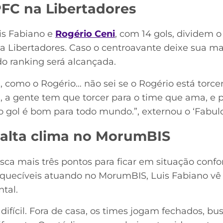
PFC na Libertadores
is Fabiano e
Rogério Ceni
, com 14 gols, dividem 
na Libertadores. Caso o centroavante deixe sua ma
 do ranking será alcançada.
, como o Rogério… não sei se o Rogério está torcend
e, a gente tem que torcer para o time que ama, e
o gol é bom para todo mundo.”, externou o ‘Fabulo
xalta clima no MorumBIS
sca mais três pontos para ficar em situação confo
uecíveis atuando no MorumBIS, Luis Fabiano vê
ntal.
difícil. Fora de casa, os times jogam fechados, bu