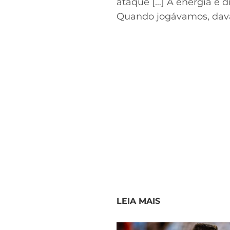
ataque […] A energia é d
Quando jogávamos, dava p
LEIA MAIS