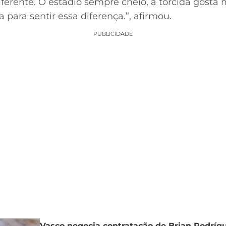
iferente. O estádio sempre cheio, a torcida gosta 
ara sentir essa diferença.”, afirmou.
PUBLICIDADE
Vasco negocia contratação de Brian Rodríg