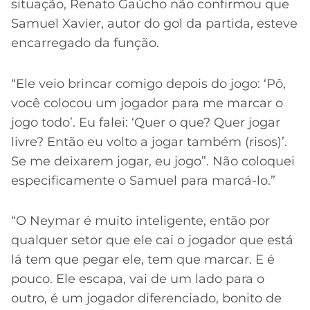
situação, Renato Gaúcho não confirmou que
Samuel Xavier, autor do gol da partida, esteve
encarregado da função.
“Ele veio brincar comigo depois do jogo: ‘Pô,
você colocou um jogador para me marcar o
jogo todo’. Eu falei: ‘Quer o que? Quer jogar
livre? Então eu volto a jogar também (risos)’.
Se me deixarem jogar, eu jogo”. Não coloquei
especificamente o Samuel para marcá-lo.”
“O Neymar é muito inteligente, então por
qualquer setor que ele cai o jogador que está
lá tem que pegar ele, tem que marcar. E é
pouco. Ele escapa, vai de um lado para o
outro, é um jogador diferenciado, bonito de