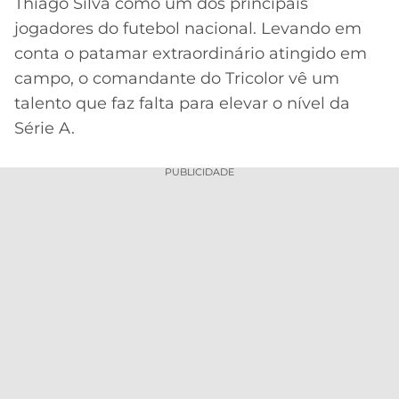
CASSINOS
Thiago Silva como um dos principais
ONLINE
jogadores do futebol nacional. Levando em
LALIGA
2026
GRÊMIO
conta o patamar extraordinário atingido em
campo, o comandante do Tricolor vê um
ATLÉTICO
talento que faz falta para elevar o nível da
MG
Série A.
CRUZEIRO
PUBLICIDADE