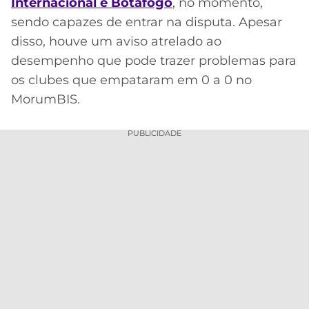
CASSINOS
Internacional e Botafogo
, no momento,
ONLINE
sendo capazes de entrar na disputa. Apesar
LALIGA
2026
GRÊMIO
disso, houve um aviso atrelado ao
desempenho que pode trazer problemas para
ATLÉTICO
os clubes que empataram em 0 a 0 no
MG
MorumBIS.
CRUZEIRO
PUBLICIDADE