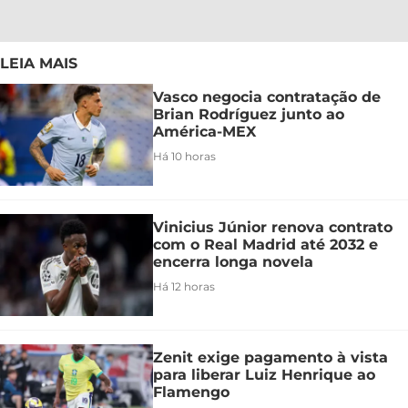
LEIA MAIS
Vasco negocia contratação de
Brian Rodríguez junto ao
América-MEX
Há 10 horas
Vinicius Júnior renova contrato
com o Real Madrid até 2032 e
encerra longa novela
Há 12 horas
Zenit exige pagamento à vista
para liberar Luiz Henrique ao
Flamengo