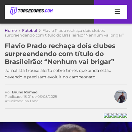
APOSTAS
Home
Futebol
Flavio Prado rechaça dois clubes
surpreendendo com título do Brasileirão: “Nenhum vai brigar”
ÚLTIMAS
DICAS
Flavio Prado rechaça dois clubes
DE
surpreendendo com título do
APOSTA
COPA
Brasileirão: “Nenhum vai brigar”
DO
MUNDO
MELHORES
Jornalista trouxe alerta sobre times que ainda estão
SITES
devendo e precisam evoluir no campeonato
DE
TIMES
APOSTAS
Por
Bruno Romão
2026
Publicado 15:01 de 03/05/2025
Atualizado há 1 ano
CAMPEONATOS
MEU
TIME
CÓDIGO
MÍDIA
PROMOCIONAL
BRASILEIRÃO
ESPORTIVA
BETBOOM
PALMEIRAS
SÉRIE
A