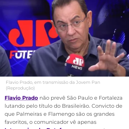
MERCADO
CÓDIGO
CORINTHIANS
DA
DE
LIBERTADORES
BOLA
INDICAÇÃO
SÃO
BET365
PAULO
COPA
PALPITES
DO
CÓDIGO
BRASIL
SANTOS
BETANO
PREMIER
FLAMENGO
MELHORES
LEAGUE
APPS
DE
FLUMINENSE
COPA
Flavio Prado, em transmissão da Jovem Pan
APOSTAS
(Reprodução)
SUL-
BOTAFOGO
AMERICANA
Flavio Prado
não prevê São Paulo e Fortaleza
CASSINOS
lutando pelo título do Brasileirão. Convicto de
ONLINE
VASCO
LIGA
que Palmeiras e Flamengo são os grandes
DOS
favoritos, o comunicador vê apenas
MELHORES
CAMPEÕES
INTERNACIONAL