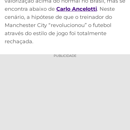
CASSINOS
valorização acima do normal no Brasil, mas se
ONLINE
encontra abaixo de
Carlo Ancelotti
. Neste
LALIGA
2026
GRÊMIO
cenário, a hipótese de que o treinador do
Manchester City “revolucionou” o futebol
ATLÉTICO
através do estilo de jogo foi totalmente
MG
rechaçada.
CRUZEIRO
PUBLICIDADE