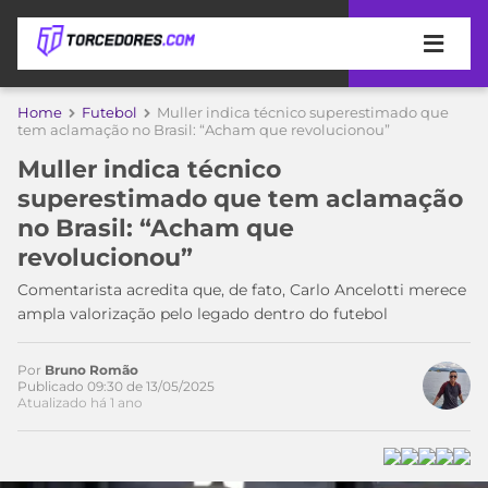
APOSTAS
Home
Futebol
Muller indica técnico superestimado que
tem aclamação no Brasil: “Acham que revolucionou”
ÚLTIMAS
DICAS
Muller indica técnico
DE
superestimado que tem aclamação
APOSTA
COPA
no Brasil: “Acham que
DO
revolucionou”
MUNDO
MELHORES
SITES
Comentarista acredita que, de fato, Carlo Ancelotti merece
DE
ampla valorização pelo legado dentro do futebol
TIMES
APOSTAS
2026
Por
Bruno Romão
CAMPEONATOS
MEU
Publicado 09:30 de 13/05/2025
TIME
Atualizado há 1 ano
CÓDIGO
MÍDIA
PROMOCIONAL
BRASILEIRÃO
ESPORTIVA
BETBOOM
PALMEIRAS
SÉRIE
A